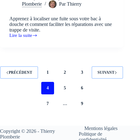
Plomberie
Par
Thierry
Apprenez à localiser une fuite sous votre bac à
douche et comment faciliter les réparations avec une
trappe de visite.
Lire la suite
Rechercher
une
fuite
sous
un
bac
à
1
2
3
PRÉCÉDENT
SUIVANT
douche.
4
5
6
7
…
9
Mentions légales
Copyright © 2026 - Thierry
Politique de
Plomberie
confidentialité