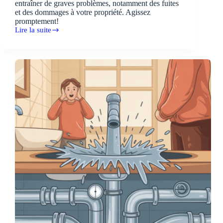
entraîner de graves problèmes, notamment des fuites
et des dommages à votre propriété. Agissez
promptement!
Lire la suite
Un
mauvais
montage
de
cabine
de
douche
peut
entraîner
des
désastres