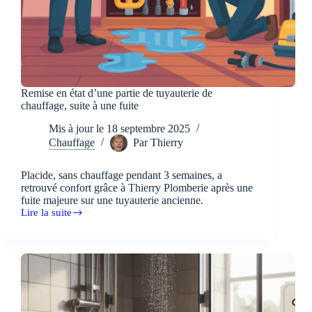
Remise en état d’une partie de tuyauterie de
chauffage, suite à une fuite
Mis à jour le
18 septembre 2025
Chauffage
Par
Thierry
Placide, sans chauffage pendant 3 semaines, a
retrouvé confort grâce à Thierry Plomberie après une
fuite majeure sur une tuyauterie ancienne.
Lire la suite
Remise
en
état
d’une
partie
de
tuyauterie
de