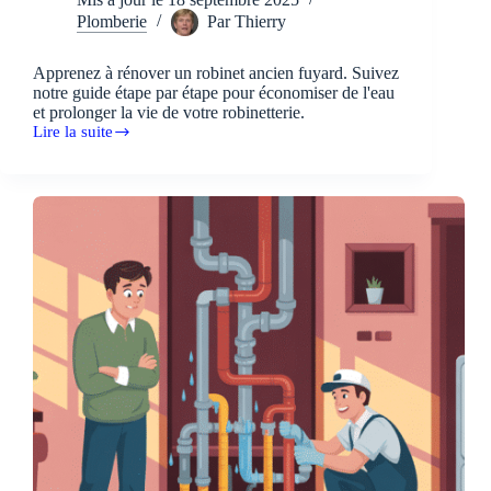
Plomberie
Par
Thierry
Apprenez à rénover un robinet ancien fuyard. Suivez
notre guide étape par étape pour économiser de l'eau
et prolonger la vie de votre robinetterie.
Lire la suite
Rénovation
d’un
robinet
ancien
qui
fuit
au
goutte
à
goutte