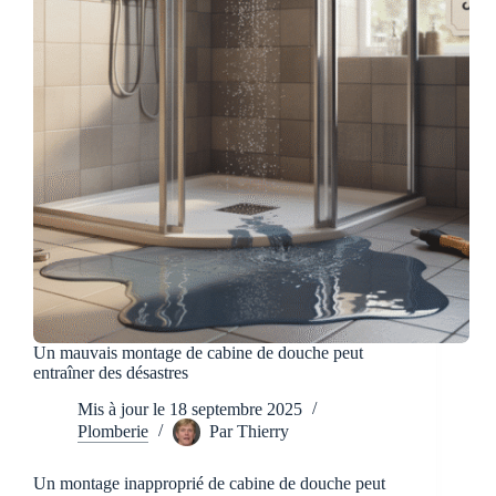
chauffage,
suite
à
une
fuite
Un mauvais montage de cabine de douche peut
entraîner des désastres
Mis à jour le
18 septembre 2025
Plomberie
Par
Thierry
Un montage inapproprié de cabine de douche peut