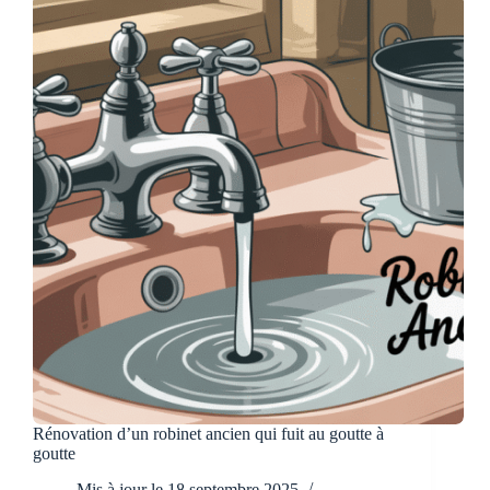
«
miracles
»
anti-
fuite
!
Rénovation d’un robinet ancien qui fuit au goutte à
goutte
Mis à jour le
18 septembre 2025