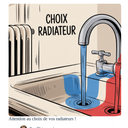
avec
son
installation
de
chauffage
existante
Attention au choix de vos radiateurs !