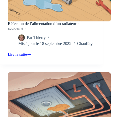
Réfection de l’alimentation d’un radiateur «
accidenté »
Par
Thierry
Mis à jour le
18 septembre 2025
Chauffage
Lire la suite
Réfection
de
l’alimentation
d’un
radiateur
«
accidenté
»