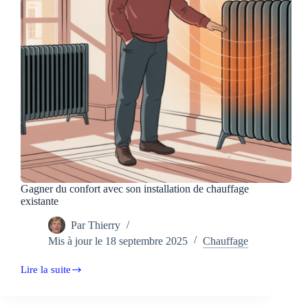
fuite
Gagner du confort avec son installation de chauffage
existante
Par
Thierry
Mis à jour le
18 septembre 2025
Chauffage
Lire la suite
Gagner
du
confort