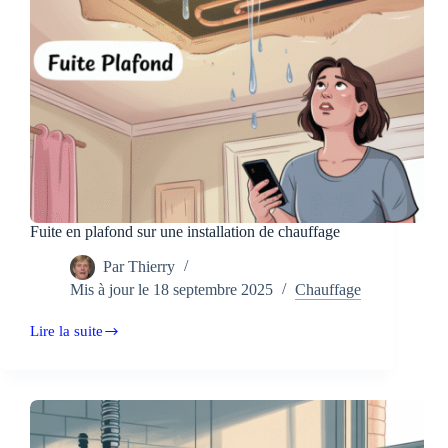
Fuite en plafond sur une installation de chauffage
Par
Thierry
Mis à jour le
18 septembre 2025
Chauffage
Lire la suite
Fuite
en
plafond
sur
une
installation
de