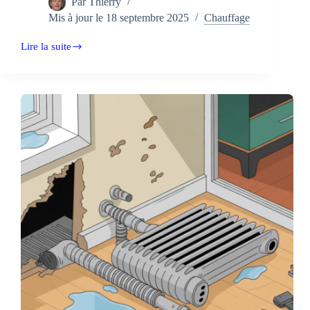
Par
Thierry
Mis à jour le
18 septembre 2025
Chauffage
Lire la suite
Attention
au
choix
de
vos
radiateurs
!