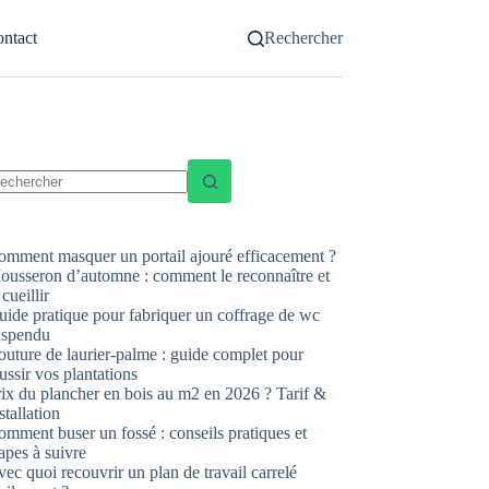
ntact
Rechercher
ucun
sultat
omment masquer un portail ajouré efficacement ?
ousseron d’automne : comment le reconnaître et
 cueillir
uide pratique pour fabriquer un coffrage de wc
uspendu
uture de laurier-palme : guide complet pour
ussir vos plantations
rix du plancher en bois au m2 en 2026 ? Tarif &
stallation
mment buser un fossé : conseils pratiques et
apes à suivre
ec quoi recouvrir un plan de travail carrelé