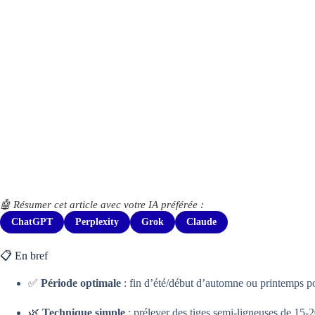
🤖 Résumer cet article avec votre IA préférée :
ChatGPT
Perplexity
Grok
Claude
📋 En bref
✅
Période optimale
: fin d’été/début d’automne ou printemps po
🌿
Technique simple
: prélever des tiges semi-ligneuses de 15-2