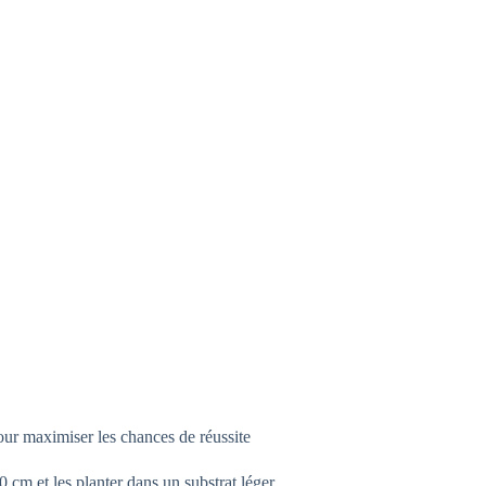
ur maximiser les chances de réussite
0 cm et les planter dans un substrat léger