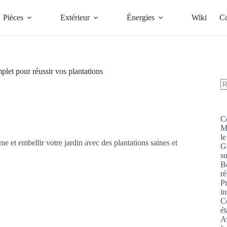
Pièces
Extérieur
Énergies
Wiki
Co
plet pour réussir vos plantations
A
ré
C
M
le
G
s
Bo
ré
P
in
Co
ét
Av