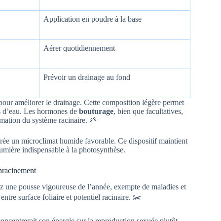
Application en poudre à la base
Aérer quotidiennement
Prévoir un drainage au fond
 pour améliorer le drainage. Cette composition légère permet
ès d’eau. Les hormones de
bouturage
, bien que facultatives,
rmation du système racinaire. 🌱
 crée un microclimat humide favorable. Ce dispositif maintient
 lumière indispensable à la photosynthèse.
enracinement
giez une pousse vigoureuse de l’année, exempte de maladies et
ntre surface foliaire et potentiel racinaire. ✂️
 concentrerait son énergie sur la reproduction sexuée plutôt