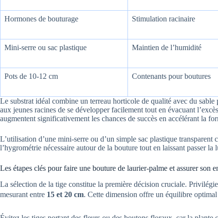
Hormones de bouturage
Stimulation racinaire
Mini-serre ou sac plastique
Maintien de l’humidité
Pots de 10-12 cm
Contenants pour boutures
Le substrat idéal combine un terreau horticole de qualité avec du sable
aux jeunes racines de se développer facilement tout en évacuant l’exc
augmentent significativement les chances de succès en accélérant la fo
L’utilisation d’une mini-serre ou d’un simple sac plastique transparent
l’hygrométrie nécessaire autour de la bouture tout en laissant passer la
Les étapes clés pour faire une bouture de laurier-palme et assurer son 
La sélection de la tige constitue la première décision cruciale. Privilé
mesurant entre
15 et 20 cm
. Cette dimension offre un équilibre optimal e
Évitez les tiges portant des fleurs ou des boutons floraux, car la plante