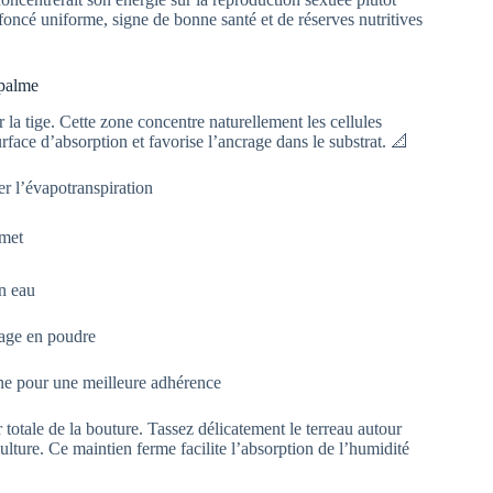
foncé uniforme, signe de bonne santé et de réserves nutritives
-palme
 la tige. Cette zone concentre naturellement les cellules
rface d’absorption et favorise l’ancrage dans le substrat. 📐
er l’évapotranspiration
mmet
en eau
rage en poudre
one pour une meilleure adhérence
r totale de la bouture. Tassez délicatement le terreau autour
culture. Ce maintien ferme facilite l’absorption de l’humidité