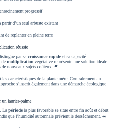
’enracinement progressif
à partir d’un seul arbuste existant
nt de replanter en pleine terre
lication réussie
 distingue par sa
croissance rapide
et sa capacité
e de
multiplication
végétative représente une solution idéale
ans de nouveaux sujets coûteux. 🌳
 les caractéristiques de la plante mère. Contrairement au
e approche s’inscrit également dans une démarche écologique
r un laurier-palme
. La
période
la plus favorable se situe entre fin août et début
tandis que l’humidité automnale prévient le dessèchement. ☀️