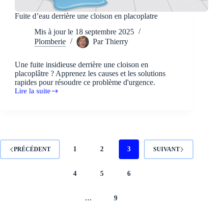
Fuite d’eau derrière une cloison en placoplatre
Mis à jour le
18 septembre 2025
Plomberie
Par
Thierry
Une fuite insidieuse derrière une cloison en
placoplâtre ? Apprenez les causes et les solutions
rapides pour résoudre ce problème d'urgence.
Lire la suite
Fuite
d’eau
derrière
une
cloison
en
placoplatre
1
2
3
PRÉCÉDENT
SUIVANT
4
5
6
…
9