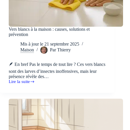
Vers blancs à la maison : causes, solutions et
prévention
Mis à jour le
21 septembre 2025
Maison
Par
Thierry
🪶 En bref Pas le temps de tout lire ? Ces vers blancs
sont des larves d’insectes inoffensives, mais leur
présence révèle des…
Lire la suite
Vers
blancs
à
la
maison
:
causes,
solutions
et
prévention