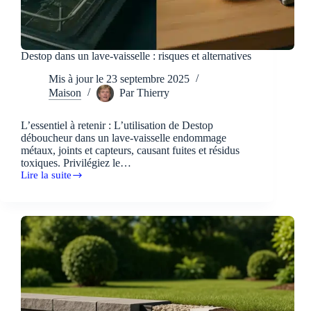
Destop dans un lave-vaisselle : risques et alternatives
Mis à jour le
23 septembre 2025
Maison
Par
Thierry
L’essentiel à retenir : L’utilisation de Destop
déboucheur dans un lave-vaisselle endommage
métaux, joints et capteurs, causant fuites et résidus
toxiques. Privilégiez le…
Lire la suite
Destop
dans
un
lave-
vaisselle
:
risques
et
alternatives