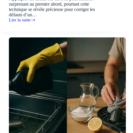
surprenant au premier abord, pourtant cette
technique se révèle précieuse pour corriger les
défauts d’un…
Lire la suite
Comment
enduire
du
bois
:
astuces
et
conseils
pratiques