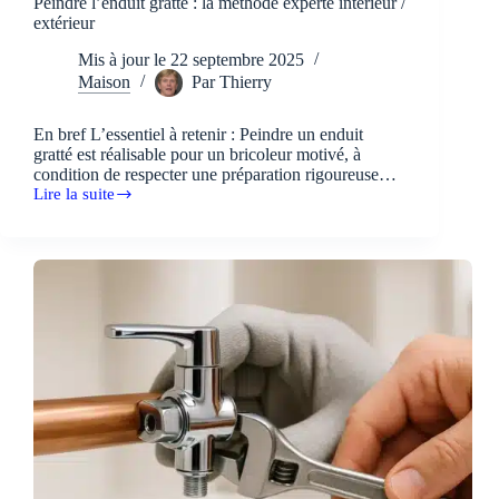
Peindre l’enduit gratté : la méthode experte intérieur /
extérieur
Mis à jour le
22 septembre 2025
Maison
Par
Thierry
En bref L’essentiel à retenir : Peindre un enduit
gratté est réalisable pour un bricoleur motivé, à
condition de respecter une préparation rigoureuse…
Lire la suite
Peindre
l’enduit
gratté
:
la
méthode
experte
intérieur
/
extérieur