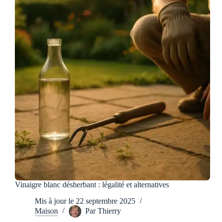
pas
à
pas
Vinaigre blanc désherbant : légalité et alternatives
Mis à jour le
22 septembre 2025
Maison
Par
Thierry