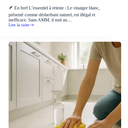
🪶 En bref L’essentiel à retenir : Le vinaigre blanc,
présenté comme désherbant naturel, est illégal et
inefficace. Sans AMM, il nuit au…
Lire la suite
Vinaigre
blanc
désherbant
:
légalité
et
alternatives