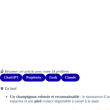
🤖 Résumer cet article avec votre IA préférée :
ChatGPT
Perplexity
Grok
Claude
🍄 En bref
Un champignon robuste et reconnaissable
: le mousseron d’au
espacées et son
pied
coriace impossible à casser à la main