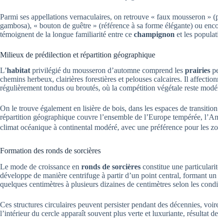
Parmi ses appellations vernaculaires, on retrouve « faux mousseron » 
gambosa), « bouton de guêtre » (référence à sa forme élégante) ou en
témoignent de la longue familiarité entre ce
champignon
et les populat
Milieux de prédilection et répartition géographique
L’
habitat
privilégié du mousseron d’automne comprend les
prairies
pe
chemins herbeux, clairières forestières et pelouses calcaires. Il affectio
régulièrement tondus ou broutés, où la compétition végétale reste modé
On le trouve également en lisière de bois, dans les espaces de transition e
répartition géographique couvre l’ensemble de l’Europe tempérée, l’Am
climat océanique à continental modéré, avec une préférence pour les zo
Formation des ronds de sorcières
Le mode de croissance en
ronds de sorcières
constitue une particular
développe de manière centrifuge à partir d’un point central, formant un
quelques centimètres à plusieurs dizaines de centimètres selon les condi
Ces structures circulaires peuvent persister pendant des décennies, voir
l’intérieur du cercle apparaît souvent plus verte et luxuriante, résultat