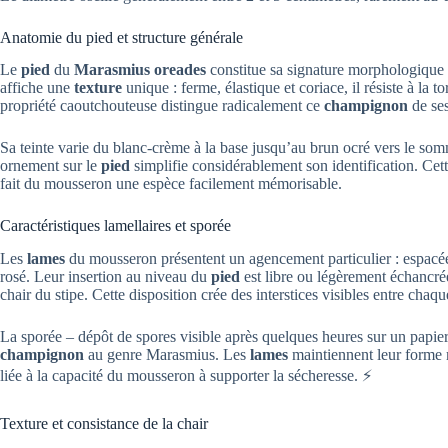
Anatomie du pied et structure générale
Le
pied
du
Marasmius oreades
constitue sa signature morphologique 
affiche une
texture
unique : ferme, élastique et coriace, il résiste à la t
propriété caoutchouteuse distingue radicalement ce
champignon
de ses
Sa teinte varie du blanc-crème à la base jusqu’au brun ocré vers le som
ornement sur le
pied
simplifie considérablement son identification. Cet
fait du mousseron une espèce facilement mémorisable.
Caractéristiques lamellaires et sporée
Les
lames
du mousseron présentent un agencement particulier : espacées 
rosé. Leur insertion au niveau du
pied
est libre ou légèrement échancrée
chair du stipe. Cette disposition crée des interstices visibles entre chaqu
La sporée – dépôt de spores visible après quelques heures sur un papier
champignon
au genre Marasmius. Les
lames
maintiennent leur forme 
liée à la capacité du mousseron à supporter la sécheresse. ⚡
Texture et consistance de la chair