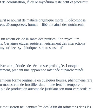
t de colonisation, là où le mycélium reste actif et productif.
’il se nourrit de matière organique morte. Il décompose
acées décomposées, humus – libérant ainsi des nutriments
un acteur clé de la santé des prairies. Son mycélium
iels. Certaines études suggèrent également des interactions
mycorhizes symbiotiques stricto sensu. 🌱
vivre aux périodes de sécheresse prolongée. Lorsque
ètement, prenant une apparence ratatinée et parcheminée.
nent leur forme originelle en quelques heures, phénomène rare
au mousseron de fructifier durant une fenêtre temporelle
 pic de production automnale justifiant son nom vernaculaire.
e mousseron peut apparaître dès la fin du printemps dans les