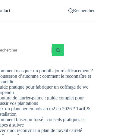
ntact
Rechercher
ucun
sultat
omment masquer un portail ajouré efficacement ?
ousseron d’automne : comment le reconnaître et
 cueillir
uide pratique pour fabriquer un coffrage de wc
uspendu
uture de laurier-palme : guide complet pour
ussir vos plantations
rix du plancher en bois au m2 en 2026 ? Tarif &
stallation
mment buser un fossé : conseils pratiques et
apes à suivre
ec quoi recouvrir un plan de travail carrelé