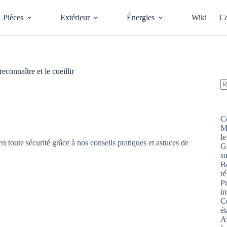
Pièces
Extérieur
Énergies
Wiki
Co
onnaître et le cueillir
A
ré
C
M
le
G
s
Bo
ré
P
in
Co
ét
Av