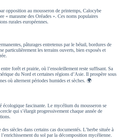
(par opposition au mousseron de printemps, Calocybe
core « marasme des Oréades ». Ces noms populaires
ions rurales européennes.
rmanentes, pâturages entretenus par le bétail, bordures de
nne particulièrement les terrains ouverts, bien exposés et
rée.
ntre forêt et prairie, où l’ensoleillement reste suffisant. Sa
érique du Nord et certaines régions d’Asie. Il prospère sous
nes où alternent périodes humides et sèches. 🌍
ité écologique fascinante. Le mycélium du mousseron se
 cercle qui s’élargit progressivement chaque année de
tions.
e des siècles dans certains cas documentés. L’herbe située à
 de l’enrichissement du sol par la décomposition mycélienne.