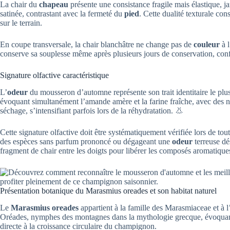
La chair du
chapeau
présente une consistance fragile mais élastique, j
satinée, contrastant avec la fermeté du
pied
. Cette dualité texturale cons
sur le terrain.
En coupe transversale, la chair blanchâtre ne change pas de
couleur
à l
conserve sa souplesse même après plusieurs jours de conservation, conf
Signature olfactive caractéristique
L’
odeur
du mousseron d’automne représente son trait identitaire le plu
évoquant simultanément l’amande amère et la farine fraîche, avec des n
séchage, s’intensifiant parfois lors de la réhydratation. 👃
Cette signature olfactive doit être systématiquement vérifiée lors de tout
des espèces sans parfum prononcé ou dégageant une
odeur
terreuse dé
fragment de chair entre les doigts pour libérer les composés aromatique
Présentation botanique du Marasmius oreades et son habitat naturel
Le
Marasmius oreades
appartient à la famille des Marasmiaceae et à l
Oréades, nymphes des montagnes dans la mythologie grecque, évoquant 
directe à la croissance circulaire du champignon.