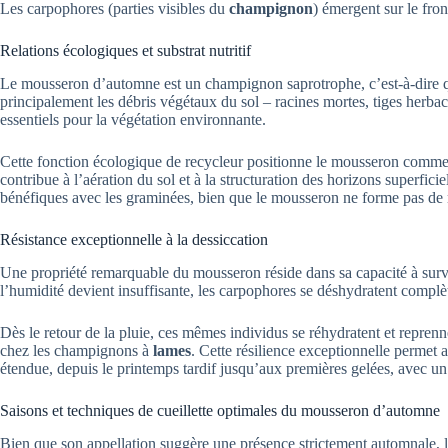
Les carpophores (parties visibles du
champignon
) émergent sur le fron
Relations écologiques et substrat nutritif
Le mousseron d’automne est un champignon saprotrophe, c’est-à-dire qu
principalement les débris végétaux du sol – racines mortes, tiges herb
essentiels pour la végétation environnante.
Cette fonction écologique de recycleur positionne le mousseron comme 
contribue à l’aération du sol et à la structuration des horizons superfic
bénéfiques avec les graminées, bien que le mousseron ne forme pas de 
Résistance exceptionnelle à la dessiccation
Une propriété remarquable du mousseron réside dans sa capacité à sur
l’humidité devient insuffisante, les carpophores se déshydratent compl
Dès le retour de la pluie, ces mêmes individus se réhydratent et repren
chez les champignons à
lames
. Cette résilience exceptionnelle permet 
étendue, depuis le printemps tardif jusqu’aux premières gelées, avec un
Saisons et techniques de cueillette optimales du mousseron d’automne
Bien que son appellation suggère une présence strictement automnale, l