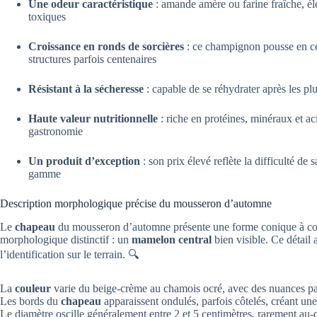
Une odeur caractéristique
: amande amère ou farine fraîche, él
toxiques
Croissance en ronds de sorcières
: ce champignon pousse en ce
structures parfois centenaires
Résistant à la sécheresse
: capable de se réhydrater après les plu
Haute valeur nutritionnelle
: riche en protéines, minéraux et aci
gastronomie
Un produit d’exception
: son prix élevé reflète la difficulté de 
gamme
Description morphologique précise du mousseron d’automne
Le
chapeau
du mousseron d’automne présente une forme conique à conv
morphologique distinctif : un
mamelon central
bien visible. Ce détail 
l’identification sur le terrain. 🔍
La
couleur
varie du beige-crème au chamois ocré, avec des nuances par
Les bords du
chapeau
apparaissent ondulés, parfois côtelés, créant une
Le diamètre oscille généralement entre 2 et 5 centimètres, rarement au-