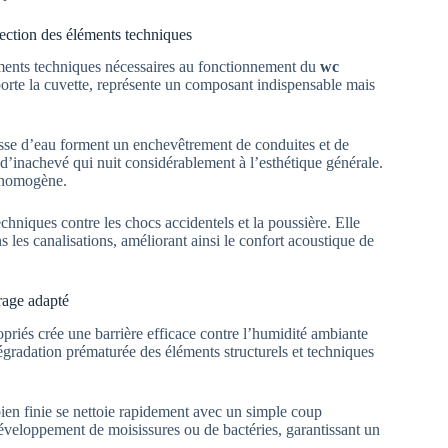
ection des éléments techniques
éments techniques nécessaires au fonctionnement du
wc
pporte la cuvette, représente un composant indispensable mais
asse d’eau forment un enchevêtrement de conduites et de
d’inachevé qui nuit considérablement à l’esthétique générale.
t homogène.
chniques contre les chocs accidentels et la poussière. Elle
 les canalisations, améliorant ainsi le confort acoustique de
frage adapté
riés crée une barrière efficace contre l’humidité ambiante
dégradation prématurée des éléments structurels et techniques
bien finie se nettoie rapidement avec un simple coup
développement de moisissures ou de bactéries, garantissant un