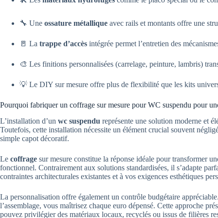
🔧 Une
ossature métallique
avec rails et montants offre une str
🚪 La
trappe d’accès
intégrée permet l’entretien des mécanism
🎨 Les finitions personnalisées (carrelage, peinture, lambris) tra
💡 Le DIY sur mesure offre plus de flexibilité que les kits univer
Pourquoi fabriquer un coffrage sur mesure pour WC suspendu pour une i
L’installation d’un
wc suspendu
représente une solution moderne et élé
Toutefois, cette installation nécessite un élément crucial souvent négligé
simple capot décoratif.
Le
coffrage
sur mesure constitue la réponse idéale pour transformer un
fonctionnel. Contrairement aux solutions standardisées, il s’adapte par
contraintes architecturales existantes et à vos exigences esthétiques per
La personnalisation offre également un contrôle budgétaire appréciabl
l’assemblage, vous maîtrisez chaque euro dépensé. Cette approche prés
pouvez privilégier des matériaux locaux, recyclés ou issus de filières r