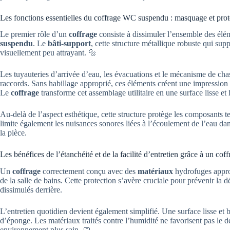
Les fonctions essentielles du coffrage WC suspendu : masquage et prot
Le premier rôle d’un
coffrage
consiste à dissimuler l’ensemble des él
suspendu
. Le
bâti-support
, cette structure métallique robuste qui su
visuellement peu attrayant. 🔩
Les tuyauteries d’arrivée d’eau, les évacuations et le mécanisme de ch
raccords. Sans habillage approprié, ces éléments créent une impression 
Le
coffrage
transforme cet assemblage utilitaire en une surface lisse e
Au-delà de l’aspect esthétique, cette structure protège les composants te
limite également les nuisances sonores liées à l’écoulement de l’eau dans
la pièce.
Les bénéfices de l’étanchéité et de la facilité d’entretien grâce à un cof
Un
coffrage
correctement conçu avec des
matériaux
hydrofuges approp
de la salle de bains. Cette protection s’avère cruciale pour prévenir la 
dissimulés derrière.
L’entretien quotidien devient également simplifié. Une surface lisse et 
d’éponge. Les matériaux traités contre l’humidité ne favorisent pas le 
environnement plus sain. 🧼