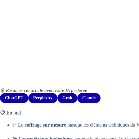
🤖 Résumer cet article avec votre IA préférée :
ChatGPT
Perplexity
Grok
Claude
📋 En bref
✅ Le
coffrage sur mesure
masque les éléments techniques du WC
🛠️ Les
matériaux hydrofuges
comme le placo spécial ou le cont