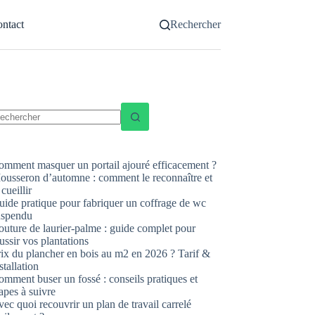
ntact
Rechercher
ucun
sultat
omment masquer un portail ajouré efficacement ?
ousseron d’automne : comment le reconnaître et
 cueillir
uide pratique pour fabriquer un coffrage de wc
uspendu
uture de laurier-palme : guide complet pour
ussir vos plantations
rix du plancher en bois au m2 en 2026 ? Tarif &
stallation
mment buser un fossé : conseils pratiques et
apes à suivre
ec quoi recouvrir un plan de travail carrelé