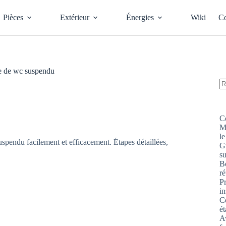
Pièces
Extérieur
Énergies
Wiki
Co
ge de wc suspendu
A
ré
C
M
le
G
s
Bo
ré
P
in
Co
ét
Av