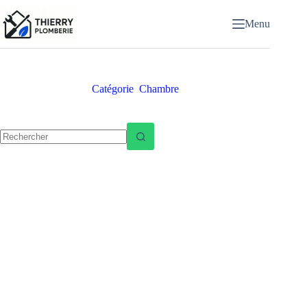
Passer
au
Menu
contenu
Catégorie
Chambre
Aucun
résultat