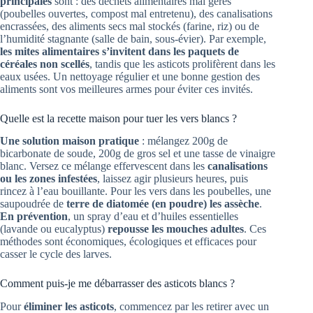
principales
sont : des déchets alimentaires mal gérés
(poubelles ouvertes, compost mal entretenu), des canalisations
encrassées, des aliments secs mal stockés (farine, riz) ou de
l’humidité stagnante (salle de bain, sous-évier). Par exemple,
les mites alimentaires s’invitent dans les paquets de
céréales non scellés
, tandis que les asticots prolifèrent dans les
eaux usées. Un nettoyage régulier et une bonne gestion des
aliments sont vos meilleures armes pour éviter ces invités.
Quelle est la recette maison pour tuer les vers blancs ?
Une solution maison pratique
: mélangez 200g de
bicarbonate de soude, 200g de gros sel et une tasse de vinaigre
blanc. Versez ce mélange effervescent dans les
canalisations
ou les zones infestées
, laissez agir plusieurs heures, puis
rincez à l’eau bouillante. Pour les vers dans les poubelles, une
saupoudrée de
terre de diatomée (en poudre) les assèche
.
En prévention
, un spray d’eau et d’huiles essentielles
(lavande ou eucalyptus)
repousse les mouches adultes
. Ces
méthodes sont économiques, écologiques et efficaces pour
casser le cycle des larves.
Comment puis-je me débarrasser des asticots blancs ?
Pour
éliminer les asticots
, commencez par les retirer avec un