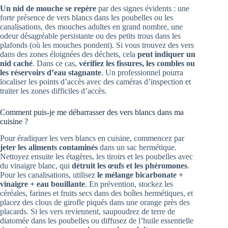
Un nid de mouche se repère
par des signes évidents : une
forte présence de vers blancs dans les poubelles ou les
canalisations, des mouches adultes en grand nombre, une
odeur désagréable persistante ou des petits trous dans les
plafonds (où les mouches pondent). Si vous trouvez des vers
dans des zones éloignées des déchets, cela
peut indiquer un
nid caché
. Dans ce cas,
vérifiez les fissures, les combles ou
les réservoirs d’eau stagnante
. Un professionnel pourra
localiser les points d’accès avec des caméras d’inspection et
traiter les zones difficiles d’accès.
Comment puis-je me débarrasser des vers blancs dans ma
cuisine ?
Pour éradiquer les vers blancs en cuisine, commencez par
jeter les aliments contaminés
dans un sac hermétique.
Nettoyez ensuite les étagères, les tiroirs et les poubelles avec
du vinaigre blanc, qui
détruit les œufs et les phéromones
.
Pour les canalisations, utilisez
le mélange bicarbonate +
vinaigre + eau bouillante
. En prévention, stockez les
céréales, farines et fruits secs dans des boîtes hermétiques, et
placez des clous de girofle piqués dans une orange près des
placards. Si les vers reviennent, saupoudrez de terre de
diatomée dans les poubelles ou diffusez de l’huile essentielle