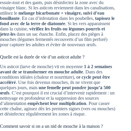
essuie-tout et des gants, puis désinfectez la zone avec du
vinaigre blanc. Si les asticots reviennent dans les canalisations,
utilisez le
mélange bicarbonate + vinaigre, suivi d’eau
bouillante
. En cas d’infestation dans les poubelles,
tapissez le
fond avec de la terre de diatomée
. Si les vers apparaissent
dans la cuisine,
vérifiez les fruits ou légumes pourris et
jetez-les
dans un sac étanche. Enfin, placez des pièges à
mouches (légumes fermentés recouverts d’un film perforé)
pour capturer les adultes et éviter de nouveaux œufs.
Quelle est la durée de vie d’un asticot adulte ?
Un asticot (larve de mouche) vit en moyenne
1 à 2 semaines
avant de se transformer en mouche adulte
. Dans des
conditions idéales (chaleur et nourriture),
ce cycle peut être
accéléré
. Une fois devenus mouches, ils ne vivent que
quelques jours, mais
une femelle peut pondre jusqu’à 500
œufs
. C’est pourquoi il est crucial d’intervenir rapidement : un
nettoyage en profondeur et la suppression des sources
d’alimentation
empêchent leur multiplication
. Pour casser
cette chaîne, agissez dès les premiers signes (vers ou mouches)
et désinfectez régulièrement les zones à risque.
Comment savoir si on a un nid de mouche à la maison ?