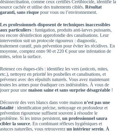
désinsectisation, comme ceux certifiés Certibiocide, identifie la
source cachée et utilise des traitements ciblés.
Résultat
garanti, sans risque
pour vous ou l’environnement.
Les professionnels disposent de techniques inaccessibles
aux particuliers
: fumigation, produits anti-larves puissants,
ou encore désinfection approfondie des canalisations. Leur
intervention suit un protocole rigoureux : diagnostic,
traitement curatif, puis prévention pour éviter les récidives. En
moyenne, comptez entre 90 et 220 € pour une infestation de
mites, selon la surface.
Retenez ces étapes-clés : identifiez les vers (asticots, mites,
etc.), nettoyez en priorité les poubelles et canalisations, et
prévenez avec des répulsifs naturels. Vous avez maintenant
toutes les armes pour éradiquer ces indésirables. À vous de
jouer pour une
maison saine et sans surprise désagréable
!
Découvrir des vers blancs dans votre maison
n’est pas une
fatalité
: identification précise, nettoyage en profondeur et
prévention rigoureuse suffisent souvent à résoudre le
problème. Si les intrus persistent,
un professionnel saura
cibler la source
. En combinant réflexes hygiéniques et
astuces naturelles, vous retrouverez
un intérieur serein
.
À