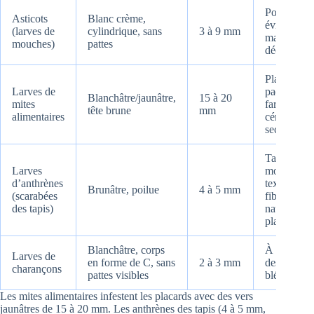
Poubelles,
Asticots
Blanc crème,
éviers,
(larves de
cylindrique, sans
3 à 9 mm
matières e
mouches)
pattes
décomposi
Placards,
Larves de
paquets de
Blanchâtre/jaunâtre,
15 à 20
mites
farine,
tête brune
mm
alimentaires
céréales, fr
secs
Tapis,
Larves
moquettes,
d’anthrènes
textiles en
Brunâtre, poilue
4 à 5 mm
(scarabées
fibres
des tapis)
naturelles,
placards
Blanchâtre, corps
À l’intérie
Larves de
en forme de C, sans
2 à 3 mm
des grains (
charançons
pattes visibles
blé)
Les mites alimentaires infestent les placards avec des vers
jaunâtres de 15 à 20 mm. Les anthrènes des tapis (4 à 5 mm,