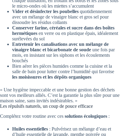
chaque utilisation, en frottant les bords et les zones sous
le micro-ondes où les miettes s’accumulent
Vider et désinfecter les poubelles
quotidiennement
avec un mélange de vinaigre blanc et gros sel pour
dissoudre les résidus collants
Conserver farine, céréales et sucre dans des boîtes
hermétiques
en verre ou en plastique épais, idéalement
surélevées du sol
Entretenir les canalisations avec un mélange de
vinaigre blanc et bicarbonate de soude
une fois par
mois, en insistant sur les siphons et les écoulements
bouchés
Bien aérer les pièces humides comme la cuisine et la
salle de bain pour lutter contre l’humidité qui favorise
les moisissures et les dépôts organiques
« Une hygiène impeccable et une bonne gestion des déchets
sont vos meilleurs alliés. C’est la garantie la plus sûre pour une
maison saine, sans invités indésirables. »
Les répulsifs naturels, un coup de pouce efficace
Complétez votre routine avec ces
solutions écologiques
:
Huiles essentielles
: Pulvérisez un mélange d’eau et
d’huile essentielle de lavande, menthe poivrée ou