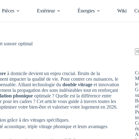
Pièces
Extérieur
Énergies
Wiki
Co
rt sonore optimal
A
ré
C
ore
à domicile devient un enjeu crucial. Bruits de la
M
ment impacter la qualité de vie. Pour contrer ces nuisances, le
le
ensable. Alliant technologie du
double vitrage
et innovation
G
cement la propagation des sons indésirables tout en renforçant
s
olation phonique
optimale ? Quelle est la différence entre
Bo
r pour les cadres ? Cet article vous guide à travers toutes les
ré
optimiser votre bien-être et valoriser votre logement en 2026.
P
in
on grâce à des vitrages spécifiques.
Co
té acoustique, triple vitrage phonique et leurs avantages
ét
Av