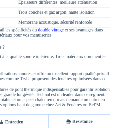
Épaisseurs différentes, meilleure atténuation
Trois couches et gaz argon, haute isolation
Membrane acoustique, sécurité renforcée
il les spécificités du
double vitrage
et ses avantages dans
atériaux pour vos menuiseries.
s ?
t à la qualité sonore intérieure. Trois matériaux dominent le
ibrations sonores et offre un excellent rapport qualité-prix. Il
arques comme Tryba proposent des fenêtres optimisées dans ce
tures de pont thermique indispensables pour garantir isolation
rès grande longévité. Technal est un leader dans ce segment.
 notable et un aspect chaleureux, mais demande un entretien
c des options haut de gamme chez Art & Fenêtres ou Bel’M.
🌦️ Résistance
🧹 Entretien