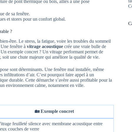
fa
ure de pont thermique ou bois, alliés à une pose
C
ue de sa fenêtre.
ques et stores pour un confort global.
C
rable ?
en-être. Le stress, la fatigue, voire les troubles du sommeil
. Une fenêtre à
vitrage acoustique
crée une vraie bulle de
ur. Un exemple concret ? Un vitrage performant permet de
, soit une chute majeure qui améliore la qualité de vie.
 de pose sont déterminants. Une fenêtre mal installée, même
s infiltrations d’air. C’est pourquoi faire appel à un
tique durable. Cette démarche s’avère aussi profitable pour la
us un environnement calme, notamment en ville.
🏡 Exemple concret
itrage feuilleté silence avec membrane acoustique entre
eux couches de verre