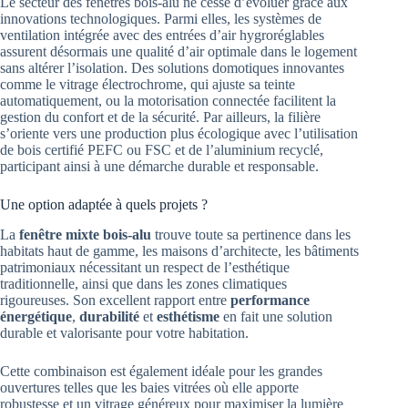
Le secteur des fenêtres bois-alu ne cesse d’évoluer grâce aux
innovations technologiques. Parmi elles, les systèmes de
ventilation intégrée avec des entrées d’air hygroréglables
assurent désormais une qualité d’air optimale dans le logement
sans altérer l’isolation. Des solutions domotiques innovantes
comme le vitrage électrochrome, qui ajuste sa teinte
automatiquement, ou la motorisation connectée facilitent la
gestion du confort et de la sécurité. Par ailleurs, la filière
s’oriente vers une production plus écologique avec l’utilisation
de bois certifié PEFC ou FSC et de l’aluminium recyclé,
participant ainsi à une démarche durable et responsable.
Une option adaptée à quels projets ?
La
fenêtre mixte bois-alu
trouve toute sa pertinence dans les
habitats haut de gamme, les maisons d’architecte, les bâtiments
patrimoniaux nécessitant un respect de l’esthétique
traditionnelle, ainsi que dans les zones climatiques
rigoureuses. Son excellent rapport entre
performance
énergétique
,
durabilité
et
esthétisme
en fait une solution
durable et valorisante pour votre habitation.
Cette combinaison est également idéale pour les grandes
ouvertures telles que les baies vitrées où elle apporte
robustesse et un vitrage généreux pour maximiser la lumière