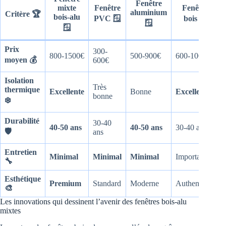
Fenêtre
mixte
Fenêtre
Fenêtre
aluminium
Critère 🏆
bois-alu
PVC 🪟
bois 🪟
🪟
🪟
Prix
300-
800-1500€
500-900€
600-1000€
moyen 💰
600€
Isolation
Très
thermique
Excellente
Bonne
Excellente
bonne
❄️
Durabilité
30-40
40-50 ans
40-50 ans
30-40 ans
🛡️
ans
Entretien
Minimal
Minimal
Minimal
Important
🔧
Esthétique
Premium
Standard
Moderne
Authentique
🎨
Les innovations qui dessinent l’avenir des fenêtres bois-alu
mixtes