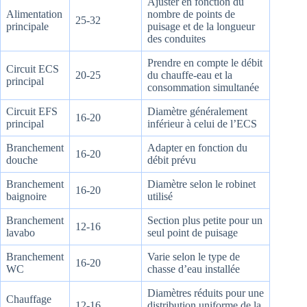
Ajuster en fonction du
Alimentation
nombre de points de
25-32
principale
puisage et de la longueur
des conduites
Prendre en compte le débit
Circuit ECS
20-25
du chauffe-eau et la
principal
consommation simultanée
Circuit EFS
Diamètre généralement
16-20
principal
inférieur à celui de l’ECS
Branchement
Adapter en fonction du
16-20
douche
débit prévu
Branchement
Diamètre selon le robinet
16-20
baignoire
utilisé
Branchement
Section plus petite pour un
12-16
lavabo
seul point de puisage
Branchement
Varie selon le type de
16-20
WC
chasse d’eau installée
Diamètres réduits pour une
Chauffage
12-16
distribution uniforme de la