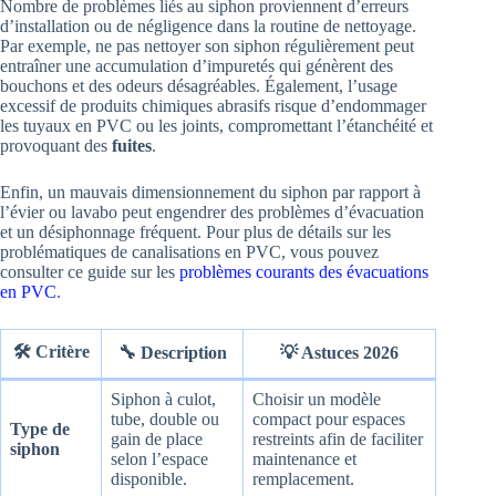
Nombre de problèmes liés au siphon proviennent d’erreurs
d’installation ou de négligence dans la routine de nettoyage.
Par exemple, ne pas nettoyer son siphon régulièrement peut
entraîner une accumulation d’impuretés qui génèrent des
bouchons et des odeurs désagréables. Également, l’usage
excessif de produits chimiques abrasifs risque d’endommager
les tuyaux en PVC ou les joints, compromettant l’étanchéité et
provoquant des
fuites
.
Enfin, un mauvais dimensionnement du siphon par rapport à
l’évier ou lavabo peut engendrer des problèmes d’évacuation
et un désiphonnage fréquent. Pour plus de détails sur les
problématiques de canalisations en PVC, vous pouvez
consulter ce guide sur les
problèmes courants des évacuations
en PVC
.
🛠️ Critère
🔧 Description
💡 Astuces 2026
Siphon à culot,
Choisir un modèle
tube, double ou
compact pour espaces
Type de
gain de place
restreints afin de faciliter
siphon
selon l’espace
maintenance et
disponible.
remplacement.