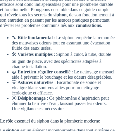
efficace sont donc indispensables pour une plomberie durable
et fonctionnelle. Plongeons ensemble dans ce guide complet
qui révèle tous les secrets du
siphon
, de son fonctionnement à
son entretien en passant par les astuces pratiques permettant
d’éviter les problèmes communs liés aux
canalisations
.
🔧
Rôle fondamental
: Le siphon empêche la remontée
des mauvaises odeurs tout en assurant une évacuation
fluide des eaux usées.
🛠️
Variétés multiples
: Siphon à culot, à tube, double
ou gain de place, avec des spécificités adaptées à
chaque installation.
🧽
Entretien régulier conseillé
: Le nettoyage mensuel
aide à prévenir le bouchage et les odeurs désagréables.
💡
Astuces naturelles
: Bicarbonate de soude et
vinaigre blanc sont vos alliés pour un nettoyage
écologique et efficace.
🚱
Désiphonnage
: Ce phénomène d’aspiration peut
éliminer la barrière d’eau, laissant passer les odeurs.
Une vigilance est nécessaire.
Le rôle essentiel du siphon dans la plomberie moderne
Le
siphon
est un élément incontournable dans tout système de