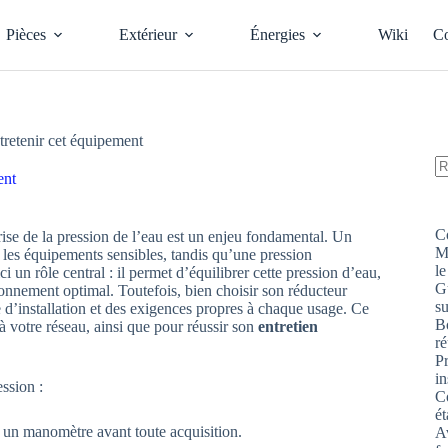
Pièces
Extérieur
Énergies
Wiki
Co
tretenir cet équipement
ent
A
ré
C
rise de la pression de l’eau est un enjeu fondamental. Un
M
 les équipements sensibles, tandis qu’une pression
le
ci un rôle central : il permet d’équilibrer cette pression d’eau,
G
ctionnement optimal. Toutefois, bien choisir son réducteur
s
d’installation et des exigences propres à chaque usage. Ce
Bo
à votre réseau, ainsi que pour réussir son
entretien
ré
P
in
ession :
Co
ét
c un manomètre avant toute acquisition.
Av