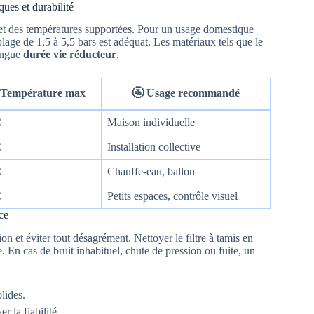
ques et durabilité
 et des températures supportées. Pour un usage domestique
plage de 1,5 à 5,5 bars est adéquat. Les matériaux tels que le
longue
durée vie réducteur
.
 Température max
🚰 Usage recommandé
C
Maison individuelle
C
Installation collective
C
Chauffe-eau, ballon
C
Petits espaces, contrôle visuel
ce
on et éviter tout désagrément. Nettoyer le filtre à tamis en
 En cas de bruit inhabituel, chute de pression ou fuite, un
olides.
 la fiabilité.