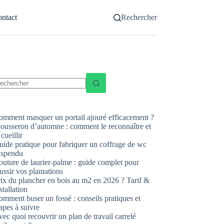
ntact
Rechercher
ucun
sultat
omment masquer un portail ajouré efficacement ?
ousseron d’automne : comment le reconnaître et
 cueillir
uide pratique pour fabriquer un coffrage de wc
uspendu
uture de laurier-palme : guide complet pour
ussir vos plantations
rix du plancher en bois au m2 en 2026 ? Tarif &
stallation
mment buser un fossé : conseils pratiques et
apes à suivre
ec quoi recouvrir un plan de travail carrelé