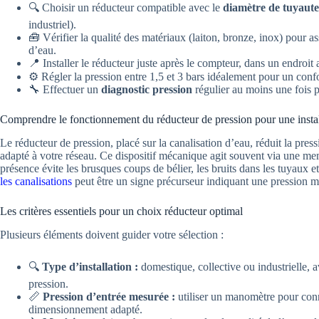
🔍 Choisir un réducteur compatible avec le
diamètre de tuyaute
industriel).
🧰 Vérifier la qualité des matériaux (laiton, bronze, inox) pour a
d’eau.
📍 Installer le réducteur juste après le compteur, dans un endroit 
⚙️ Régler la pression entre 1,5 et 3 bars idéalement pour un confo
🔧 Effectuer un
diagnostic pression
régulier au moins une fois 
Comprendre le fonctionnement du réducteur de pression pour une instal
Le réducteur de pression, placé sur la canalisation d’eau, réduit la pre
adapté à votre réseau. Ce dispositif mécanique agit souvent via une m
présence évite les brusques coups de bélier, les bruits dans les tuyaux e
les canalisations
peut être un signe précurseur indiquant une pression m
Les critères essentiels pour un choix réducteur optimal
Plusieurs éléments doivent guider votre sélection :
🔍
Type d’installation :
domestique, collective ou industrielle, 
pression.
📏
Pression d’entrée mesurée :
utiliser un manomètre pour conn
dimensionnement adapté.