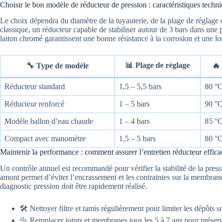
Choisir le bon modèle de réducteur de pression : caractéristiques techni
Le choix dépendra du diamètre de la tuyauterie, de la plage de réglage
classique, un réducteur capable de stabiliser autour de 3 bars dans une 
laiton chromé garantissent une bonne résistance à la corrosion et une 
📊 Plage de réglage
🔧 Type de modèle
🔥
Réducteur standard
1,5 – 5,5 bars
80 °
Réducteur renforcé
1 – 5 bars
90 °
Modèle ballon d’eau chaude
1 – 4 bars
85 °
Compact avec manomètre
1,5 – 5 bars
80 °
Maintenir la performance : comment assurer l’entretien réducteur effica
Un contrôle annuel est recommandé pour vérifier la stabilité de la pressi
amont permet d’éviter l’encrassement et les contraintes sur la membrane.
diagnostic pression doit être rapidement réalisé.
🛠️ Nettoyer filtre et tamis régulièrement pour limiter les dépôts s
🔩 Remplacer joints et membranes tous les 5 à 7 ans pour préserver