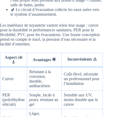
l’eau propre sous pression aux points d’usage – cuisine,
salle de bains, jardin.
🚽 Le circuit d’évacuation collecte les eaux usées vers
le système d’assainissement.
Les matériaux de tuyauterie varient selon leur usage : cuivre
pour la durabilité et performances sanitaires, PER pour la
flexibilité, PVC pour les évacuations. Une bonne conception
prend en compte le tracé, la pression d’eau nécessaire et la
facilité d’entretien.
Aspect clé
Inconvénients ⚠️
Avantages 🌟
💧
Résistant à la
Coût élevé, nécessite
corrosion,
Cuivre
un professionnel pour
durable,
l’installation
antibactérien
PER
Souple, facile à
Sensible aux UV,
(polyéthylène
poser, résistant au
moins durable que le
réticulé)
gel
cuivre
Léger,