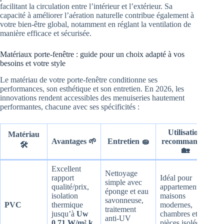
facilitant la circulation entre l’intérieur et l’extérieur. Sa
capacité à améliorer l’aération naturelle contribue également à
votre bien-être global, notamment en réglant la ventilation de
manière efficace et sécurisée.
Matériaux porte-fenêtre : guide pour un choix adapté à vos
besoins et votre style
Le matériau de votre porte-fenêtre conditionne ses
performances, son esthétique et son entretien. En 2026, les
innovations rendent accessibles des menuiseries hautement
performantes, chacune avec ses spécificités :
Utilisation
Matériau
Avantages 🌱
Entretien 🧽
recommandée
🛠️
🏡
Excellent
Nettoyage
rapport
Idéal pour
simple avec
qualité/prix,
appartements et
éponge et eau
isolation
maisons
savonneuse,
PVC
thermique
modernes,
traitement
jusqu’à
Uw
chambres et
anti-UV
0.71 W/m².k
,
pièces isolées