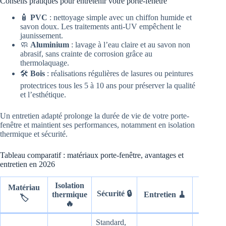
Conseils pratiques pour entretenir votre porte-fenêtre
🧴
PVC
: nettoyage simple avec un chiffon humide et
savon doux. Les traitements anti-UV empêchent le
jaunissement.
🧼
Aluminium
: lavage à l’eau claire et au savon non
abrasif, sans crainte de corrosion grâce au
thermolaquage.
🛠️
Bois
: réalisations régulières de lasures ou peintures
protectrices tous les 5 à 10 ans pour préserver la qualité
et l’esthétique.
Un entretien adapté prolonge la durée de vie de votre porte-
fenêtre et maintient ses performances, notamment en isolation
thermique et sécurité.
Tableau comparatif : matériaux porte-fenêtre, avantages et
entretien en 2026
Isolation
Matériau
Desi
Sécurité 🔒
thermique
Entretien 🧹
🏷️
adapté
🔥
Standard,