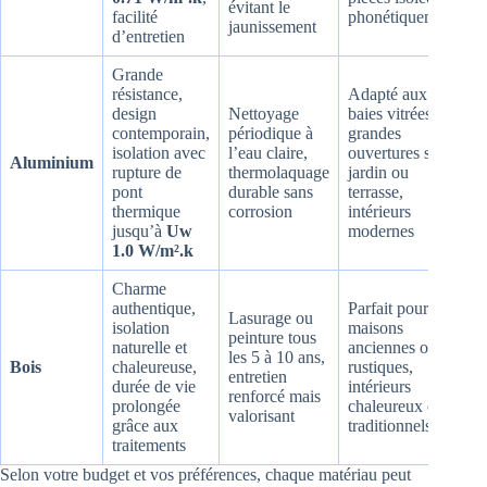
évitant le
facilité
phonétiquement
jaunissement
d’entretien
Grande
résistance,
Adapté aux
design
Nettoyage
baies vitrées,
contemporain,
périodique à
grandes
isolation avec
l’eau claire,
ouvertures sur
Aluminium
rupture de
thermolaquage
jardin ou
pont
durable sans
terrasse,
thermique
corrosion
intérieurs
jusqu’à
Uw
modernes
1.0 W/m².k
Charme
authentique,
Parfait pour
Lasurage ou
isolation
maisons
peinture tous
naturelle et
anciennes ou
les 5 à 10 ans,
Bois
chaleureuse,
rustiques,
entretien
durée de vie
intérieurs
renforcé mais
prolongée
chaleureux et
valorisant
grâce aux
traditionnels
traitements
Selon votre budget et vos préférences, chaque matériau peut