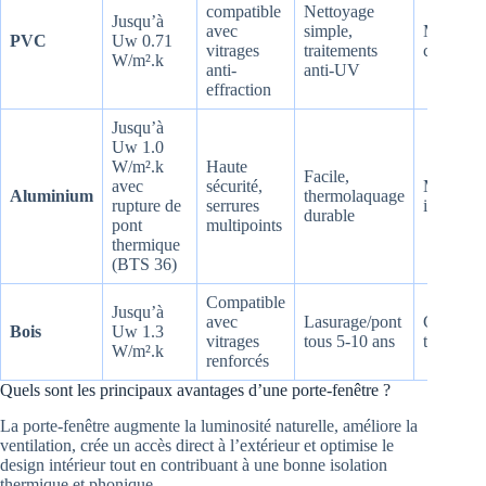
compatible
Nettoyage
Jusqu’à
avec
simple,
Minimali
PVC
Uw 0.71
vitrages
traitements
contempo
W/m².k
anti-
anti-UV
effraction
Jusqu’à
Uw 1.0
W/m².k
Haute
Facile,
avec
sécurité,
Moderne
Aluminium
thermolaquage
rupture de
serrures
industriel
durable
pont
multipoints
thermique
(BTS 36)
Compatible
Jusqu’à
avec
Lasurage/pont
Chaleure
Bois
Uw 1.3
vitrages
tous 5-10 ans
tradition
W/m².k
renforcés
Quels sont les principaux avantages d’une porte-fenêtre ?
La porte-fenêtre augmente la luminosité naturelle, améliore la
ventilation, crée un accès direct à l’extérieur et optimise le
design intérieur tout en contribuant à une bonne isolation
thermique et phonique.