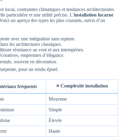
 local, contraintes climatiques et tendances architecturales
 particulière et une utilité précise. L’
installation lucarne
 Voici un aperçu des types les plus courants, suivis d’un
a pente avec une intégration sans rupture.
dans les architectures classiques.
illeure résistance au vent et aux intempéries.
décoratives, empreintes d’élégance.
entale, souvent en décoration.
charpente, pour un rendu épuré.
⭐ Complexité installation
tériaux fréquents
ois
Moyenne
uminium
Simple
rdoise
Élevée
erre
Haute