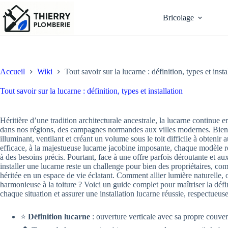
Passer
au
Bricolage
contenu
Accueil
Wiki
Tout savoir sur la lucarne : définition, types et insta
Tout savoir sur la lucarne : définition, types et installation
Héritière d’une tradition architecturale ancestrale, la lucarne continue e
dans nos régions, des campagnes normandes aux villes modernes. Bien a
illuminant, ventilant et créant un volume sous le toit difficile à obteni
efficace, à la majestueuse lucarne jacobine imposante, chaque modèle re
à des besoins précis. Pourtant, face à une offre parfois déroutante et a
installer une lucarne reste un challenge pour bien des propriétaires, c
héritée en un espace de vie éclatant. Comment allier lumière naturelle, o
harmonieuse à la toiture ? Voici un guide complet pour maîtriser la défin
chaque situation et assurer une installation lucarne réussie, respectueus
⭐
Définition lucarne
: ouverture verticale avec sa propre couvertu