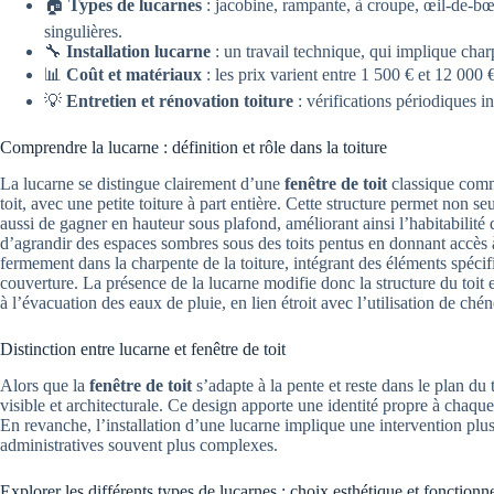
🏠
Types de lucarnes
: jacobine, rampante, à croupe, œil-de-b
singulières.
🔧
Installation lucarne
: un travail technique, qui implique cha
📊
Coût et matériaux
: les prix varient entre 1 500 € et 12 000 €, 
💡
Entretien et rénovation toiture
: vérifications périodiques i
Comprendre la lucarne : définition et rôle dans la toiture
La lucarne se distingue clairement d’une
fenêtre de toit
classique comme
toit, avec une petite toiture à part entière. Cette structure permet non 
aussi de gagner en hauteur sous plafond, améliorant ainsi l’habitabilité
d’agrandir des espaces sombres sous des toits pentus en donnant accès à l
fermement dans la charpente de la toiture, intégrant des éléments spéci
couverture. La présence de la lucarne modifie donc la structure du toit et
à l’évacuation des eaux de pluie, en lien étroit avec l’utilisation de chéne
Distinction entre lucarne et fenêtre de toit
Alors que la
fenêtre de toit
s’adapte à la pente et reste dans le plan du
visible et architecturale. Ce design apporte une identité propre à chaqu
En revanche, l’installation d’une lucarne implique une intervention plu
administratives souvent plus complexes.
Explorer les différents types de lucarnes : choix esthétique et fonctionn