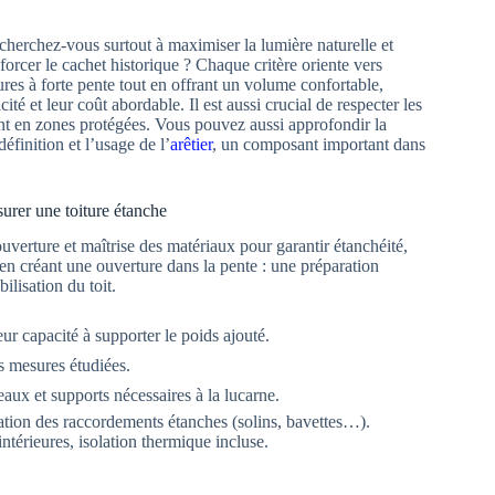
 cherchez-vous surtout à maximiser la lumière naturelle et
nforcer le cachet historique ? Chaque critère oriente vers
ures à forte pente tout en offrant un volume confortable,
té et leur coût abordable. Il est aussi crucial de respecter les
ent en zones protégées. Vous pouvez aussi approfondir la
éfinition et l’usage de l’
arêtier
, un composant important dans
surer une toiture étanche
verture et maîtrise des matériaux pour garantir étanchéité,
e en créant une ouverture dans la pente : une préparation
ilisation du toit.
leur capacité à supporter le poids ajouté.
es mesures étudiées.
iteaux et supports nécessaires à la lucarne.
lisation des raccordements étanches (solins, bavettes…).
 intérieures, isolation thermique incluse.