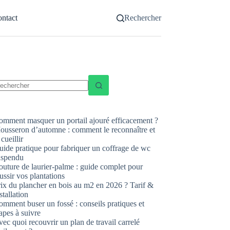
ntact
Rechercher
ucun
sultat
omment masquer un portail ajouré efficacement ?
ousseron d’automne : comment le reconnaître et
 cueillir
uide pratique pour fabriquer un coffrage de wc
uspendu
uture de laurier-palme : guide complet pour
ussir vos plantations
rix du plancher en bois au m2 en 2026 ? Tarif &
stallation
mment buser un fossé : conseils pratiques et
apes à suivre
ec quoi recouvrir un plan de travail carrelé