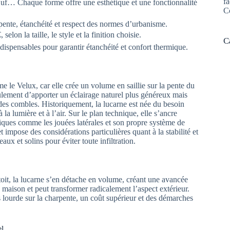
fa
œuf… Chaque forme offre une esthétique et une fonctionnalité
C
rpente, étanchéité et respect des normes d’urbanisme.
selon la taille, le style et la finition choisie.
C
ndispensables pour garantir étanchéité et confort thermique.
 le Velux, car elle crée un volume en saillie sur la pente du
seulement d’apporter un éclairage naturel plus généreux mais
 des combles. Historiquement, la lucarne est née du besoin
a lumière et à l’air. Sur le plan technique, elle s’ancre
fiques comme les jouées latérales et son propre système de
 impose des considérations particulières quant à la stabilité et
aux et solins pour éviter toute infiltration.
 toit, la lucarne s’en détache en volume, créant une avancée
e maison et peut transformer radicalement l’aspect extérieur.
s lourde sur la charpente, un coût supérieur et des démarches
el