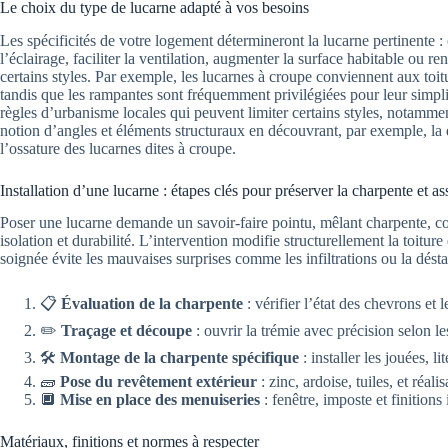
Le choix du type de lucarne adapté à vos besoins
Les spécificités de votre logement détermineront la lucarne pertinente :
l’éclairage, faciliter la ventilation, augmenter la surface habitable ou re
certains styles. Par exemple, les lucarnes à croupe conviennent aux toit
tandis que les rampantes sont fréquemment privilégiées pour leur simplici
règles d’urbanisme locales qui peuvent limiter certains styles, notamm
notion d’angles et éléments structuraux en découvrant, par exemple, la d
l’ossature des lucarnes dites à croupe.
Installation d’une lucarne : étapes clés pour préserver la charpente et as
Poser une lucarne demande un savoir-faire pointu, mêlant charpente, cou
isolation et durabilité. L’intervention modifie structurellement la toitur
soignée évite les mauvaises surprises comme les infiltrations ou la déstab
📋
Évaluation de la charpente
: vérifier l’état des chevrons et 
✏️
Traçage et découpe
: ouvrir la trémie avec précision selon l
🛠️
Montage de la charpente spécifique
: installer les jouées, l
🧱
Pose du revêtement extérieur
: zinc, ardoise, tuiles, et réa
🔲
Mise en place des menuiseries
: fenêtre, imposte et finitions
Matériaux, finitions et normes à respecter