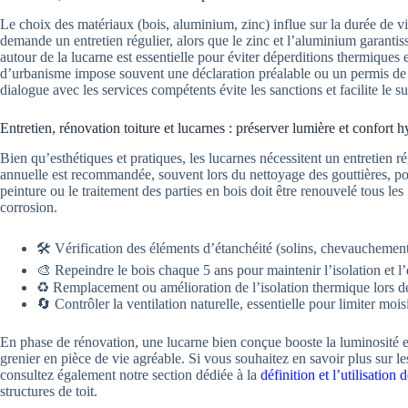
Le choix des matériaux (bois, aluminium, zinc) influe sur la durée de vi
demande un entretien régulier, alors que le zinc et l’aluminium garantis
autour de la lucarne est essentielle pour éviter déperditions thermiques
d’urbanisme impose souvent une déclaration préalable ou un permis de con
dialogue avec les services compétents évite les sanctions et facilite le su
Entretien, rénovation toiture et lucarnes : préserver lumière et confort
Bien qu’esthétiques et pratiques, les lucarnes nécessitent un entretien 
annuelle est recommandée, souvent lors du nettoyage des gouttières, pour
peinture ou le traitement des parties en bois doit être renouvelé tous les 
corrosion.
🛠️ Vérification des éléments d’étanchéité (solins, chevauchements)
🎨 Repeindre le bois chaque 5 ans pour maintenir l’isolation et l’
♻️ Remplacement ou amélioration de l’isolation thermique lors de
🔄 Contrôler la ventilation naturelle, essentielle pour limiter moi
En phase de rénovation, une lucarne bien conçue booste la luminosité et
grenier en pièce de vie agréable. Si vous souhaitez en savoir plus sur les
consultez également notre section dédiée à la
définition et l’utilisation d
structures de toit.