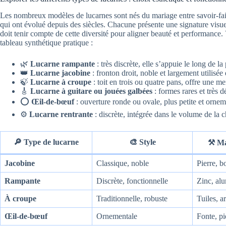
Les nombreux modèles de lucarnes sont nés du mariage entre savoir-faire
qui ont évolué depuis des siècles. Chacune présente une signature visuelle
doit tenir compte de cette diversité pour aligner beauté et performance.
tableau synthétique pratique :
🌿
Lucarne rampante
: très discrète, elle s’appuie le long de l
👑
Lucarne jacobine
: fronton droit, noble et largement utilisée 
🍃
Lucarne à croupe
: toit en trois ou quatre pans, offre une me
🎸
Lucarne à guitare ou jouées galbées
: formes rares et très 
⭕
Œil-de-bœuf
: ouverture ronde ou ovale, plus petite et ornem
⚙️
Lucarne rentrante
: discrète, intégrée dans le volume de la 
🔎 Type de lucarne
🎨 Style
⚒️ Ma
Jacobine
Classique, noble
Pierre, b
Rampante
Discrète, fonctionnelle
Zinc, al
À croupe
Traditionnelle, robuste
Tuiles, a
Œil-de-bœuf
Ornementale
Fonte, pi