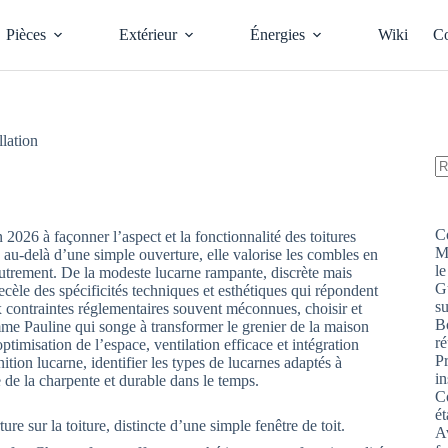
Pièces
Extérieur
Énergies
Wiki
Co
llation
A
ré
C
n 2026 à façonner l’aspect et la fonctionnalité des toitures
M
u-delà d’une simple ouverture, elle valorise les combles en
le
r autrement. De la modeste lucarne rampante, discrète mais
G
cèle des spécificités techniques et esthétiques qui répondent
s
ux contraintes réglementaires souvent méconnues, choisir et
Bo
omme Pauline qui songe à transformer le grenier de la maison
ré
ptimisation de l’espace, ventilation efficace et intégration
P
ition lucarne, identifier les types de lucarnes adaptés à
in
e de la charpente et durable dans le temps.
Co
ét
re sur la toiture, distincte d’une simple fenêtre de toit.
Av