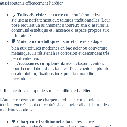
aussi soutenir efficacement l’arêtier.
🌿
Tuiles d’arêtier
: en terre cuite ou béton, elles
s’ajustent parfaitement aux toitures traditionnelles. Leur
pose requiert un alignement rigoureux afin d’assurer la
continuité esthétique et l’absence d’espace propice aux
infiltrations.
🛡️
Matériaux métalliques
: zinc et cuivre s’adaptent
bien aux toitures modernes en bac acier ou couverture
métallique. Ils résistent à la corrosion et demandent très
peu d’entretien.
🔩
Accessoires complémentaires
: closoirs ventilés
pour la circulation d’air, bandes d’étanchéité en plomb
ou aluminium, fixations inox pour la durabilité
mécanique.
Influence de la charpente sur la stabilité de l’arêtier
L’arêtier repose sur une charpente robuste, car le poids et la
tension exercée sont concentrés à cet angle saillant. Parmi les
meilleures options :
🌳
Charpente traditionnelle bois
: résistance
mécanique élevée, parfaite pour les toitures complexes à