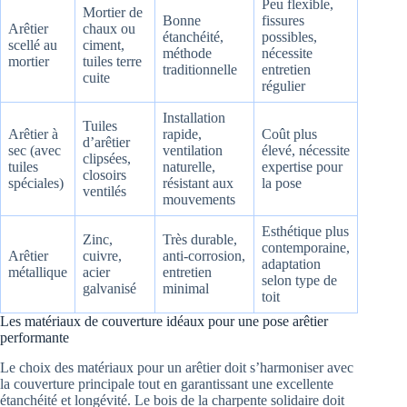
Peu flexible,
Mortier de
Bonne
fissures
Arêtier
chaux ou
étanchéité,
possibles,
scellé au
ciment,
méthode
nécessite
mortier
tuiles terre
traditionnelle
entretien
cuite
régulier
Installation
Tuiles
Arêtier à
rapide,
Coût plus
d’arêtier
sec (avec
ventilation
élevé, nécessite
clipsées,
tuiles
naturelle,
expertise pour
closoirs
spéciales)
résistant aux
la pose
ventilés
mouvements
Esthétique plus
Zinc,
Très durable,
contemporaine,
Arêtier
cuivre,
anti-corrosion,
adaptation
métallique
acier
entretien
selon type de
galvanisé
minimal
toit
Les matériaux de couverture idéaux pour une pose arêtier
performante
Le choix des matériaux pour un arêtier doit s’harmoniser avec
la couverture principale tout en garantissant une excellente
étanchéité et longévité. Le bois de la charpente solidaire doit