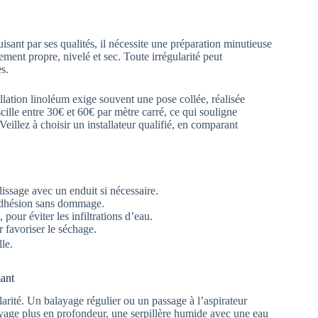
ant par ses qualités, il nécessite une préparation minutieuse
ement propre, nivelé et sec. Toute irrégularité peut
s.
allation linoléum exige souvent une pose collée, réalisée
cille entre 30€ et 60€ par mètre carré, ce qui souligne
Veillez à choisir un installateur qualifié, en comparant
lissage avec un enduit si nécessaire.
 adhésion sans dommage.
our éviter les infiltrations d’eau.
 favoriser le séchage.
le.
mant
larité. Un balayage régulier ou un passage à l’aspirateur
toyage plus en profondeur, une serpillère humide avec une eau