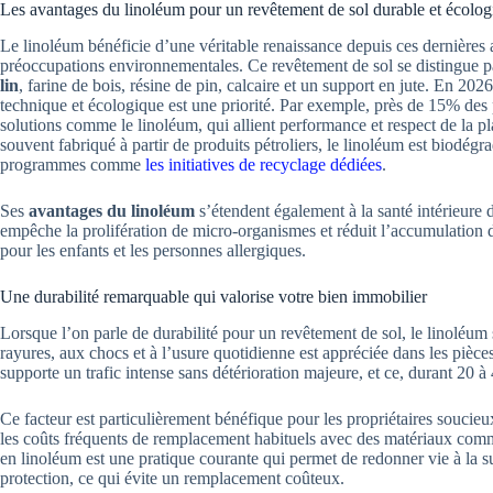
Les avantages du linoléum pour un revêtement de sol durable et écolo
Le linoléum bénéficie d’une véritable renaissance depuis ces dernière
préoccupations environnementales. Ce revêtement de sol se distingue pa
lin
, farine de bois, résine de pin, calcaire et un support en jute. En 2026
technique et écologique est une priorité. Par exemple, près de 15% des p
solutions comme le linoléum, qui allient performance et respect de la pl
souvent fabriqué à partir de produits pétroliers, le linoléum est biodégr
programmes comme
les initiatives de recyclage dédiées
.
Ses
avantages du linoléum
s’étendent également à la santé intérieure d
empêche la prolifération de micro-organismes et réduit l’accumulation 
pour les enfants et les personnes allergiques.
Une durabilité remarquable qui valorise votre bien immobilier
Lorsque l’on parle de durabilité pour un revêtement de sol, le linolé
rayures, aux chocs et à l’usure quotidienne est appréciée dans les pièces t
supporte un trafic intense sans détérioration majeure, et ce, durant 20 à
Ce facteur est particulièrement bénéfique pour les propriétaires soucieux
les coûts fréquents de remplacement habituels avec des matériaux comme l
en linoléum est une pratique courante qui permet de redonner vie à la 
protection, ce qui évite un remplacement coûteux.