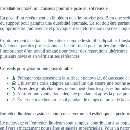
Installation linoléum : conseils pour une pose au sol réussie
La pose d’un revêtement en linoléum ne s’improvise pas. Bien que séduis
du support pour garantir une durabilité optimale. Le sol doit être parfait
compromettre l’adhérence et provoquer des déformations ou des cloque
Contrairement à certains alternatives comme le stratifié clipsable, l’inst
idéalement par des professionnels. Le tarif de la pose professionnelle os
l’importance d’un travail soigné pour éviter des réparations ultérieures. 
plusieurs devis et en vérifiant ses références.
Conseils pour garantir une pose durable
🧹 Préparer soigneusement la surface : nettoyage, dégraissage et 
🧰 Utiliser une colle adaptée au linoléum qui assure une bonne
🔧 Poser des joints étanches, notamment dans les pièces humides, p
💧 Assurer une ventilation adéquate pendant et après la pose pour
⚠️ Éviter de marcher sur le sol pendant le temps de prise de la col
Entretien linoléum : astuces pour conserver un sol esthétique et perfor
Le nettoyage et l’entretien linoléum sont simples, contribuant à sa popu
enlèvera efficacement poussières et saletés superficielles. Pour un net