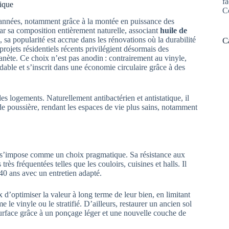
fa
gique
C
s années, notamment grâce à la montée en puissance des
r sa composition entièrement naturelle, associant
huile de
, sa popularité est accrue dans les rénovations où la durabilité
C
rojets résidentiels récents privilégient désormais des
anète. Ce choix n’est pas anodin : contrairement au vinyle,
adable et s’inscrit dans une économie circulaire grâce à des
es logements. Naturellement antibactérien et antistatique, il
de poussière, rendant les espaces de vie plus sains, notamment
um s’impose comme un choix pragmatique. Sa résistance aux
rès fréquentées telles que les couloirs, cuisines et halls. Il
 40 ans avec un entretien adapté.
 d’optimiser la valeur à long terme de leur bien, en limitant
e vinyle ou le stratifié. D’ailleurs, restaurer un ancien sol
surface grâce à un ponçage léger et une nouvelle couche de