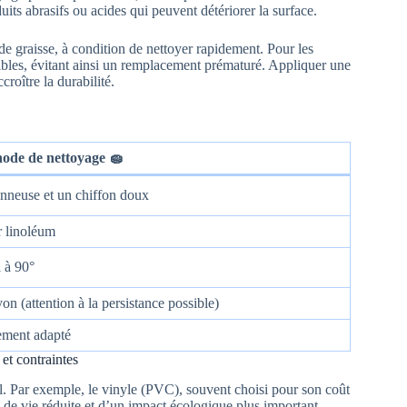
uits abrasifs ou acides qui peuvent détériorer la surface.
e graisse, à condition de nettoyer rapidement. Pour les
nibles, évitant ainsi un remplacement prématuré. Appliquer une
croître la durabilité.
ode de nettoyage 🧽
nneuse et un chiffon doux
r linoléum
 à 90°
n (attention à la persistance possible)
tement adapté
et contraintes
ol. Par exemple, le vinyle (PVC), souvent choisi pour son coût
e de vie réduite et d’un impact écologique plus important.