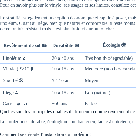
Pour en savoir plus sur le vinyle, ses usages et ses limites, consultez cet 
Le stratifié est également une option économique et rapide à poser, mai
linoléum. Quant au liège, bien que naturel et confortable, il reste moin
demeure très résistant mais il est plus froid et dur au toucher.
Écologie 🌍
Revêtement de sol 🏡
Durabilité 📅
Linoléum 🌿
20 à 40 ans
Très bon (biodégradable)
Vinyle (PVC) 🧪
10 à 15 ans
Médiocre (non biodégrada
Stratifié 🛠️
5 à 10 ans
Moyen
Liège 🌰
10 à 15 ans
Bon (naturel)
Carrelage 🧱
+50 ans
Faible
Quelles sont les principales qualités du linoléum comme revêtement de 
Le linoléum est durable, écologique, antibactérien, facile à entretenir, e
Comment se déroule l’installation du linoléum ?