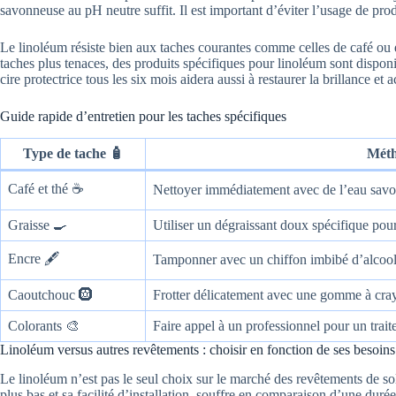
savonneuse au pH neutre suffit. Il est important d’éviter l’usage de prod
Le linoléum résiste bien aux taches courantes comme celles de café ou d
taches plus tenaces, des produits spécifiques pour linoléum sont dispo
cire protectrice tous les six mois aidera aussi à restaurer la brillance et ac
Guide rapide d’entretien pour les taches spécifiques
Type de tache 🧴
Méth
Café et thé ☕️
Nettoyer immédiatement avec de l’eau savo
Graisse 🍳
Utiliser un dégraissant doux spécifique pou
Encre 🖋️
Tamponner avec un chiffon imbibé d’alcool
Caoutchouc 🛞
Frotter délicatement avec une gomme à crayo
Colorants 🎨
Faire appel à un professionnel pour un trai
Linoléum versus autres revêtements : choisir en fonction de ses besoins 
Le linoléum n’est pas le seul choix sur le marché des revêtements de s
plus bas et sa facilité d’installation, souffre en comparaison d’une duré