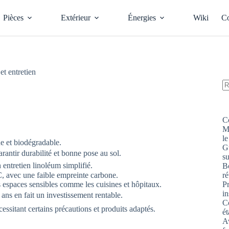
Pièces
Extérieur
Énergies
Wiki
Co
et entretien
A
ré
C
M
le
e et biodégradable.
G
rantir durabilité et bonne pose au sol.
s
 entretien linoléum simplifié.
Bo
ré
 avec une faible empreinte carbone.
P
es espaces sensibles comme les cuisines et hôpitaux.
in
 ans en fait un investissement rentable.
Co
cessitant certains précautions et produits adaptés.
ét
Av