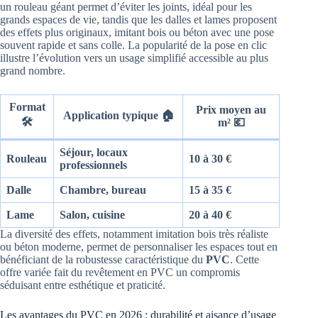
un rouleau géant permet d’éviter les joints, idéal pour les
grands espaces de vie, tandis que les dalles et lames proposent
des effets plus originaux, imitant bois ou béton avec une pose
souvent rapide et sans colle. La popularité de la pose en clic
illustre l’évolution vers un usage simplifié accessible au plus
grand nombre.
Format
Prix moyen au
Application typique 🏠
🛠️
m² 💶
Séjour, locaux
Rouleau
10 à 30 €
professionnels
Dalle
Chambre, bureau
15 à 35 €
Lame
Salon, cuisine
20 à 40 €
La diversité des effets, notamment imitation bois très réaliste
ou béton moderne, permet de personnaliser les espaces tout en
bénéficiant de la robustesse caractéristique du
PVC
. Cette
offre variée fait du revêtement en PVC un compromis
séduisant entre esthétique et praticité.
Les avantages du PVC en 2026 : durabilité et aisance d’usage