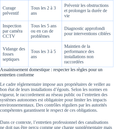
Prévenir les obstructions
Curage
Tous les 2 à 3
et prolonger la durée de
préventif
ans
vie
Inspection
Tous les 5 ans
Diagnostic approfondi
par caméra
ou en cas de
pour interventions ciblées
CCTV
problèmes
Maintien de la
Vidange des
Tous les 3 à 5
performance des
fosses
ans
installations non
septiques
raccordées
Assainissement domestique : respecter les règles pour un
entretien conforme
Le cadre réglementaire impose aux propriétaires de veiller au
bon état de leurs installations d’égouts. Selon les normes en
vigueur, le raccordement au réseau public ou l’entretien des
systèmes autonomes est obligatoire pour limiter les impacts
environnementaux. Des contrôles réguliers par les autorités
compétentes garantissent le respect de ces obligations.
Dans ce contexte, l’entretien professionnel des canalisations
ne doit pas être perçu comme une charge supplémentaire mais