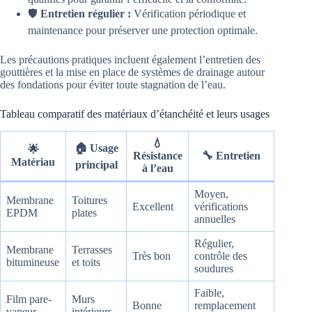
🛡️
Entretien régulier :
Vérification périodique et
maintenance pour préserver une protection optimale.
Les précautions pratiques incluent également l’entretien des
gouttières et la mise en place de systèmes de drainage autour
des fondations pour éviter toute stagnation de l’eau.
Tableau comparatif des matériaux d’étanchéité et leurs usages
💧
🏠 Usage
🌟
Résistance
🔧 Entretien
Matériau
principal
à l’eau
Moyen,
Membrane
Toitures
Excellent
vérifications
EPDM
plates
annuelles
Régulier,
Membrane
Terrasses
Très bon
contrôle des
bitumineuse
et toits
soudures
Faible,
Film pare-
Murs
Bonne
remplacement
vapeur
intérieurs