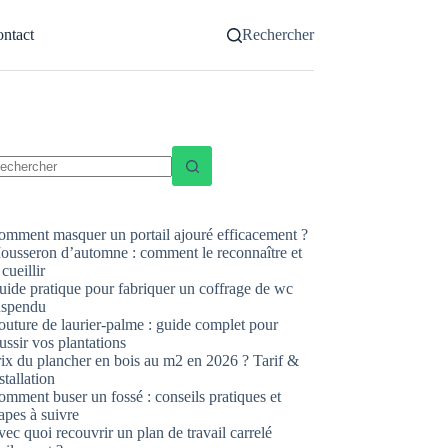
ntact
Rechercher
ucun
sultat
omment masquer un portail ajouré efficacement ?
ousseron d’automne : comment le reconnaître et
 cueillir
uide pratique pour fabriquer un coffrage de wc
uspendu
uture de laurier-palme : guide complet pour
ussir vos plantations
rix du plancher en bois au m2 en 2026 ? Tarif &
stallation
mment buser un fossé : conseils pratiques et
apes à suivre
ec quoi recouvrir un plan de travail carrelé