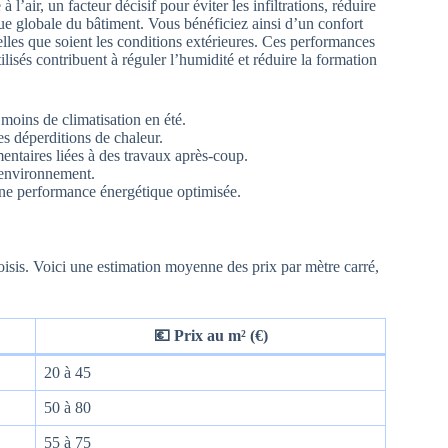
l’air, un facteur décisif pour éviter les infiltrations, réduire
que globale du bâtiment. Vous bénéficiez ainsi d’un confort
lles que soient les conditions extérieures. Ces performances
ilisés contribuent à réguler l’humidité et réduire la formation
moins de climatisation en été.
s déperditions de chaleur.
ntaires liées à des travaux après-coup.
’environnement.
une performance énergétique optimisée.
hoisis. Voici une estimation moyenne des prix par mètre carré,
💶 Prix au m² (€)
20 à 45
50 à 80
55 à 75