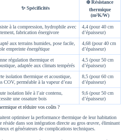
❄️ Résistance
✨ Spécificités
thermique
(m²K/W)
siste à la compression, hydrophile avec
4,4 (pour 40 cm
itement, fabrication énergivore
d’épaisseur)
pté aux terrains humides, pose facile,
4,68 (pour 40 cm
ible empreinte énergétique
d’épaisseur)
nne régulation thermique et
4,5 (pour 50 cm
oustique, adaptée aux climats tempérés
d’épaisseur)
te isolation thermique et acoustique,
8,5 (pour 60 cm
ns COV, perméable à la vapeur d’eau
d’épaisseur)
te isolation liée à l’air contenu,
9,6 (pour 50 cm
essite une ossature bois
d’épaisseur)
thermique et réduire vos coûts ?
aitent optimiser la performance thermique de leur habitation
e réside dans son intégration directe au gros œuvre, éliminant
ûteux et générateurs de complications techniques.