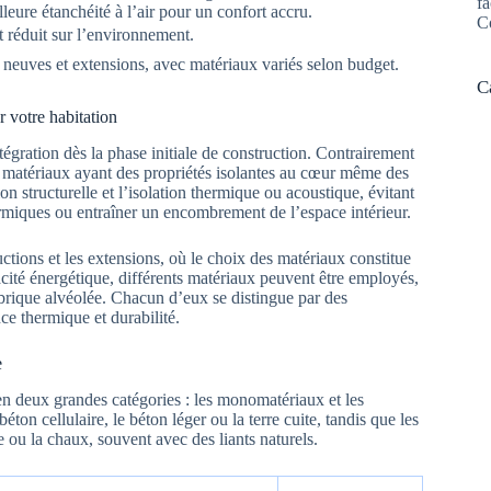
fa
eure étanchéité à l’air pour un confort accru.
C
 réduit sur l’environnement.
neuves et extensions, avec matériaux variés selon budget.
C
 votre habitation
ntégration dès la phase initiale de construction. Contrairement
i de matériaux ayant des propriétés isolantes au cœur même des
n structurelle et l’isolation thermique ou acoustique, évitant
hermiques ou entraîner un encombrement de l’espace intérieur.
tions et les extensions, où le choix des matériaux constitue
cacité énergétique, différents matériaux peuvent être employés,
 brique alvéolée. Chacun d’eux se distingue par des
nce thermique et durabilité.
e
en deux grandes catégories : les monomatériaux et les
 cellulaire, le béton léger ou la terre cuite, tandis que les
e ou la chaux, souvent avec des liants naturels.