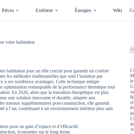
Pièces
Extérieur
Énergies
Wiki
Co
ur votre habitation
A
ré
C
tre habitation joue un rôle crucial pour garantir un confort
M
re les méthodes traditionnelles que sont l’isolation par
le
grâce à ses nombreux avantages. Cette technique intègre
G
une optimisation remarquable de la performance thermique tout
s
aleur. En 2026, alors que la transition énergétique est plus
Bo
omme une solution innovante et durable, adaptée aux
ré
es travaux supplémentaires post-construction, elle garantit
P
té à l’air, contribuant à un environnement intérieur plus sain
in
Co
ét
ion pour un gain d’espace et d’efficacité.
Av
truction, économies sur le long terme.