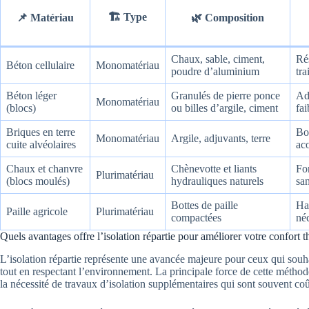
🏗️ Type
📌 Matériau
🌿 Composition
Chaux, sable, ciment,
Ré
Béton cellulaire
Monomatériau
poudre d’aluminium
tra
Béton léger
Granulés de pierre ponce
Ada
Monomatériau
(blocs)
ou billes d’argile, ciment
fa
Briques en terre
Bo
Monomatériau
Argile, adjuvants, terre
cuite alvéolaires
ac
Chaux et chanvre
Chènevotte et liants
For
Plurimatériau
(blocs moulés)
hydrauliques naturels
sa
Bottes de paille
Hau
Paille agricole
Plurimatériau
compactées
néc
Quels avantages offre l’isolation répartie pour améliorer votre confort 
L’isolation répartie représente une avancée majeure pour ceux qui souh
tout en respectant l’environnement. La principale force de cette méthod
la nécessité de travaux d’isolation supplémentaires qui sont souvent co