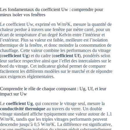
Les fondamentaux du coefficient Uw : comprendre pour
mieux isoler vos fenêtres
Le coefficient Uw, exprimé en W/m²K, mesure la quantité de
chaleur perdue à travers une fenêtre par mètre carré, pour un
écart de température d’un degré Kelvin entre l’intérieur et
l’extérieur. Plus sa valeur est faible, meilleure est l’isolation
thermique de la fenêtre, et donc moindre la consommation de
chauffage. Cette valeur combine les performances du vitrage
(
coefficient Ug
) et du cadre (
coefficient Uf
), pondérés selon
leur surface respective ainsi que l’effet des intercalaires sur le
bord du vitrage. Cet indicateur global permet de comparer
facilement les différents modèles sur le marché et de répondre
aux exigences réglementaires.
Comprendre le rôle de chaque composant : Ug, Uf, et leur
impact sur Uw
Le
coefficient Ug
, qui concerne le vitrage seul, mesure la
conductivité thermique
au travers du verre. Un double
vitrage standard affiche typiquement une valeur autour de 1,1
W/m²K, tandis que les triples vitrages performants peuvent
descendre jusqu’à 0,5 W/m²K. La différence est significative,
car une meilleure isolation du vitrage réduit substantiellement