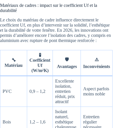
Matériaux de cadres : impact sur le coefficient Uf et la
durabilité
Le choix du matériau de cadre influence directement le
coefficient Uf, en plus d’intervenir sur la solidité, l’esthétique
et la durabilité de votre fenêtre. En 2026, les innovations ont
permis d’améliorer encore l’isolation des cadres, y compris en
aluminium avec rupture de pont thermique renforcée :
🧪
🛡️
⚠️
🔧
Coefficient
Matériau
Uf
Avantages
Inconvénients
(W/m²K)
Excellente
isolation,
Aspect parfois
PVC
0,9 – 1,2
entretien
moins noble
réduit, prix
attractif
Isolant
naturel,
Entretien
Bois
1,2 – 1,6
esthétique
régulier
chaleureuse,
nécessaire