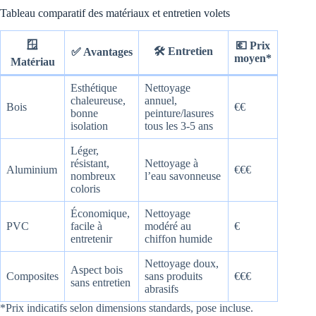
Tableau comparatif des matériaux et entretien volets
🪟
💶 Prix
🛠️ Entretien
✅ Avantages
moyen*
Matériau
Esthétique
Nettoyage
chaleureuse,
annuel,
Bois
€€
bonne
peinture/lasures
isolation
tous les 3-5 ans
Léger,
résistant,
Nettoyage à
Aluminium
€€€
nombreux
l’eau savonneuse
coloris
Économique,
Nettoyage
PVC
facile à
modéré au
€
entretenir
chiffon humide
Nettoyage doux,
Aspect bois
Composites
sans produits
€€€
sans entretien
abrasifs
*Prix indicatifs selon dimensions standards, pose incluse.