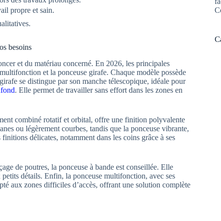
fa
C
il propre et sain.
alitatives.
C
os besoins
oncer et du matériau concerné. En 2026, les principales
, multifonction et la ponceuse girafe. Chaque modèle possède
 girafe se distingue par son manche télescopique, idéale pour
afond
. Elle permet de travailler sans effort dans les zones en
t combiné rotatif et orbital, offre une finition polyvalente
planes ou légèrement courbes, tandis que la ponceuse vibrante,
s finitions délicates, notamment dans les coins grâce à ses
ge de poutres, la ponceuse à bande est conseillée. Elle
petits détails. Enfin, la ponceuse multifonction, avec ses
apté aux zones difficiles d’accès, offrant une solution complète