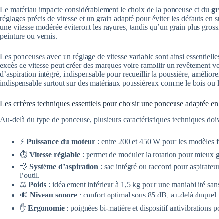
Le matériau impacte considérablement le choix de la ponceuse et du
gr
réglages précis de vitesse et un grain adapté pour éviter les défauts en
une vitesse modérée éviteront les rayures, tandis qu’un grain plus gros
peinture ou vernis.
Les ponceuses avec un réglage de vitesse variable sont ainsi essentielles 
excès de vitesse peut créer des marques voire ramollir un revêtement ve
d’aspiration intégré, indispensable pour recueillir la poussière, améliore
indispensable surtout sur des matériaux poussiéreux comme le bois ou le
Les critères techniques essentiels pour choisir une ponceuse adaptée e
Au-delà du type de ponceuse, plusieurs caractéristiques techniques doi
⚡
Puissance du moteur
: entre 200 et 450 W pour les modèles fil
⏱️
Vitesse réglable
: permet de moduler la rotation pour mieux gér
💨
Système d’aspiration
: sac intégré ou raccord pour aspirateur,
l’outil.
⚖️
Poids
: idéalement inférieur à 1,5 kg pour une maniabilité sans
🔊
Niveau sonore
: confort optimal sous 85 dB, au-delà duquel
✋
Ergonomie
: poignées bi-matière et dispositif antivibrations p