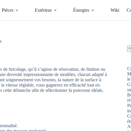
Pièces
Extérieur
Énergies
Wiki
Co
s
A
ré
C
 de bricolage, qu’il s’agisse de rénovation, de finition ou
M
une diversité impressionnante de modèles, chacun adapté à
le
ant soigneusement vos besoins, la nature de la surface à
G
la vitesse réglable, vous gagnerez en efficacité tout en
s
s cette démarche afin de sélectionner la ponceuse idéale,
Bo
ré
P
in
Co
ét
sonnalisé.
Av
lors des travaux prolongés.