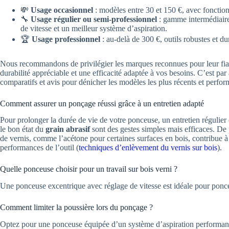
💸
Usage occasionnel
: modèles entre 30 et 150 €, avec fonction
🔧
Usage régulier ou semi-professionnel
: gamme intermédiaire 
de vitesse et un meilleur système d’aspiration.
🏆
Usage professionnel
: au-delà de 300 €, outils robustes et du
Nous recommandons de privilégier les marques reconnues pour leur fiabi
durabilité appréciable et une efficacité adaptée à vos besoins. C’est pa
comparatifs et avis pour dénicher les modèles les plus récents et perfor
Comment assurer un ponçage réussi grâce à un entretien adapté
Pour prolonger la durée de vie de votre ponceuse, un entretien régulier e
le bon état du
grain abrasif
sont des gestes simples mais efficaces. De p
de vernis, comme l’acétone pour certaines surfaces en bois, contribue à
performances de l’outil (
techniques d’enlèvement du vernis sur bois
).
Quelle ponceuse choisir pour un travail sur bois verni ?
Une ponceuse excentrique avec réglage de vitesse est idéale pour poncer
Comment limiter la poussière lors du ponçage ?
Optez pour une ponceuse équipée d’un système d’aspiration performant 