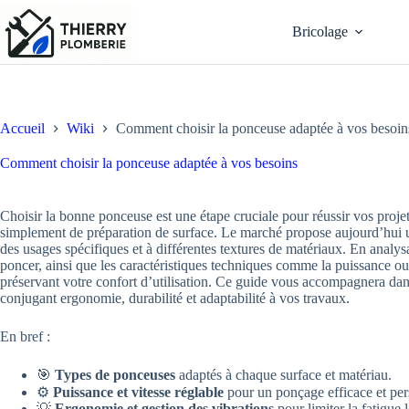
Passer
au
Bricolage
contenu
Accueil
Wiki
Comment choisir la ponceuse adaptée à vos besoin
Comment choisir la ponceuse adaptée à vos besoins
Choisir la bonne ponceuse est une étape cruciale pour réussir vos projets
simplement de préparation de surface. Le marché propose aujourd’hui 
des usages spécifiques et à différentes textures de matériaux. En analys
poncer, ainsi que les caractéristiques techniques comme la puissance ou 
préservant votre confort d’utilisation. Ce guide vous accompagnera dan
conjugant ergonomie, durabilité et adaptabilité à vos travaux.
En bref :
🎯
Types de ponceuses
adaptés à chaque surface et matériau.
⚙️
Puissance et vitesse réglable
pour un ponçage efficace et per
💡
Ergonomie et gestion des vibrations
pour limiter la fatigue 