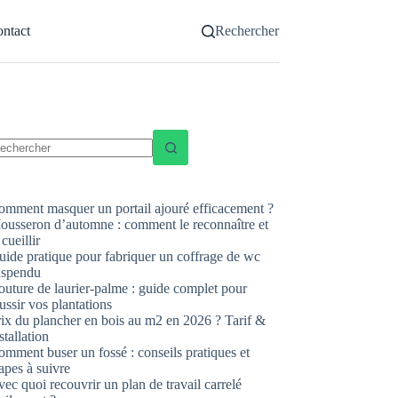
ntact
Rechercher
ucun
sultat
omment masquer un portail ajouré efficacement ?
ousseron d’automne : comment le reconnaître et
 cueillir
uide pratique pour fabriquer un coffrage de wc
uspendu
uture de laurier-palme : guide complet pour
ussir vos plantations
rix du plancher en bois au m2 en 2026 ? Tarif &
stallation
mment buser un fossé : conseils pratiques et
apes à suivre
ec quoi recouvrir un plan de travail carrelé