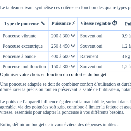
Le tableau suivant synthétise ces critères en fonction des quatre types 
Puissance ⚡
Vitesse réglable ⏱️
Type de ponceuse 🔧
Poi
Ponceuse vibrante
200 à 300 W
Souvent oui
0,9 à
Ponceuse excentrique
250 à 450 W
Souvent oui
1,2 à
Ponceuse à bande
400 à 600 W
Rarement
3 kg 
Ponceuse multifonction
150 à 300 W
Souvent oui
1,2 à
Optimiser votre choix en fonction du confort et du budget
Une ponceuse adaptée se doit de combiner confort d’utilisation et durab
d’améliorer la précision tout en préservant la santé de l’utilisateur, not
Le poids de l’appareil influence également la maniabilité, surtout dans 
agréable, via des poignées soft grip, contribue à limiter la fatigue et 
vitesse, essentiels pour adapter la ponceuse à vos différents besoins.
Enfin, définir un budget clair vous évitera des dépenses inutiles :