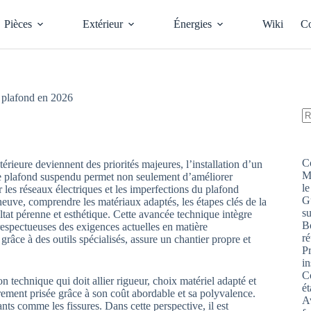
Pièces
Extérieur
Énergies
Wiki
Co
ux plafond en 2026
A
ré
C
érieure deviennent des priorités majeures, l’installation d’un
M
e plafond suspendu permet non seulement d’améliorer
le
 les réseaux électriques et les imperfections du plafond
G
neuve, comprendre les matériaux adaptés, les étapes clés de la
s
ultat pérenne et esthétique. Cette avancée technique intègre
Bo
espectueuses des exigences actuelles en matière
ré
râce à des outils spécialisés, assure un chantier propre et
P
in
Co
n technique qui doit allier rigueur, choix matériel adapté et
ét
ement prisée grâce à son coût abordable et sa polyvalence.
Av
ts comme les fissures. Dans cette perspective, il est