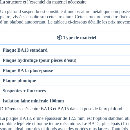
La structure et l’essentiel du matériel nécessaire
Un plafond suspendu est constitué d’une ossature métallique composée 
plâtre, vissées ensuite sur cette armature. Cette structure peut être fixé
d’un plafond autoportant. Le tableau ci-dessous détaille les prix moyen
📦 Type de matériel
Plaque BA13 standard
Plaque hydrofuge (pour pièces d’eau)
Plaque BA15 plus épaisse
Plaque phonique
Suspentes + fourrures
Isolation laine minérale 100mm
Différences clés entre BA13 et BA15 dans la pose de faux plafond
La plaque BA13, d’une épaisseur de 12,5 mm, est l’option standard utilis
combine légèreté et bonne tenue mécanique. Le BA15, plus épais (15 mm)
sonore, idéal pour des plafonds avec des portées plus larges. Toutefois