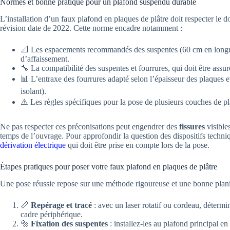
Normes et bonne pratique pour un plafond suspendu durable
L’installation d’un faux plafond en plaques de plâtre doit respecter l
révision date de 2022. Cette norme encadre notamment :
📐 Les espacements recommandés des suspentes (60 cm en longueu
d’affaissement.
🔧 La compatibilité des suspentes et fourrures, qui doit être ass
📊 L’entraxe des fourrures adapté selon l’épaisseur des plaques e
isolant).
⚠️ Les règles spécifiques pour la pose de plusieurs couches de pl
Ne pas respecter ces préconisations peut engendrer des
fissures
visible
temps de l’ouvrage. Pour approfondir la question des dispositifs techniq
dérivation électrique
qui doit être prise en compte lors de la pose.
Étapes pratiques pour poser votre faux plafond en plaques de plâtre
Une pose réussie repose sur une méthode rigoureuse et une bonne planif
📏
Repérage et tracé
: avec un laser rotatif ou cordeau, détermin
cadre périphérique.
🔩
Fixation des suspentes
: installez-les au plafond principal e