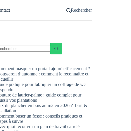
ntact
Rechercher
ucun
sultat
omment masquer un portail ajouré efficacement ?
ousseron d’automne : comment le reconnaître et
 cueillir
uide pratique pour fabriquer un coffrage de wc
uspendu
uture de laurier-palme : guide complet pour
ussir vos plantations
rix du plancher en bois au m2 en 2026 ? Tarif &
stallation
mment buser un fossé : conseils pratiques et
apes à suivre
ec quoi recouvrir un plan de travail carrelé