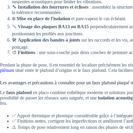
suspentes acoustiques pour limiter les vibrations.
🔧
Installation des fourrures et éclisses
: assemblez la structure
la tolérance recommandée.
❄️
Mise en place de l’isolation
et pare-vapeur le cas échéant.
🪛
Vissage des plaques BA13 ou BA15
perpendiculairement aux
positionnant les profilés aux jonctions.
🛠️
Application des bandes à joints
sur les raccords et les vis,
ponçage.
🎨
Finitions
: une sous-couche puis deux couches de peinture acry
Pendant la phase de pose, il est essentiel de localiser précisément les 
plénum
situé entre le plafond d’origine et le faux plafond. Cela facilite
Les avantages et précautions à connaître pour un faux plafond plaqué r
Le
faux plafond
en placo combine esthétique moderne et solutions prati
possibilité de passer les réseaux sans saignée, et une
isolation acousti
feu.
✅ Apport thermique et phonique considérable grâce à l’intégratio
✅ Finitions nettes, corrigent les imperfections et améliorent l’a
⚠️ Temps de pose relativement long en raison des phases de séc