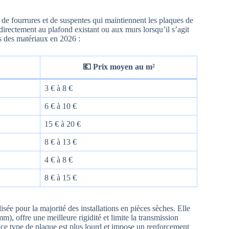
de fourrures et de suspentes qui maintiennent les plaques de
e directement au plafond existant ou aux murs lorsqu’il s’agit
s des matériaux en 2026 :
💶 Prix moyen au m²
3 € à 8 €
6 € à 10 €
15 € à 20 €
8 € à 13 €
4 € à 8 €
8 € à 15 €
ée pour la majorité des installations en pièces sèches. Elle
, offre une meilleure rigidité et limite la transmission
, ce type de plaque est plus lourd et impose un renforcement