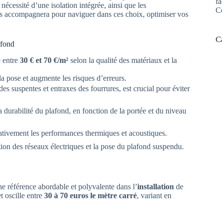
fa
écessité d’une isolation intégrée, ainsi que les
C
 accompagnera pour naviguer dans ces choix, optimiser vos
C
afond
e entre
30 € et 70 €/m²
selon la qualité des matériaux et la
 la pose et augmente les risques d’erreurs.
 suspentes et entraxes des fourrures, est crucial pour éviter
durabilité du plafond, en fonction de la portée et du niveau
ativement les performances thermiques et acoustiques.
stion des réseaux électriques et la pose du plafond suspendu.
e référence abordable et polyvalente dans l’
installation
de
t oscille entre
30 à 70 euros le mètre carré
, variant en