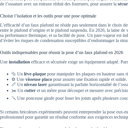
de l’ossature avec un entraxe réduit des fourrures, pour assurer la
sécur
Choisir l’isolation et les outils pour une pose optimale
L’efficacité d’un faux plafond ne réside pas seulement dans le choix des 
entre le plafond d’origine et le plafond suspendu. En 2026, la laine de ve
sa performance thermique, et sa facilité de pose. Un pare-vapeur est i
d’éviter les risques de condensation susceptibles d’endommager la struc
Outils indispensables pour réussir la pose d’un faux plafond en 2026
Une
installation
efficace et sécurisée exige un équipement adapté. Parmi
🔩 Un
lève-plaque
pour manipuler les plaques en hauteur sans ri
⚙️ Une
visseuse placo
pour assurer une fixation rapide et solide.
📏 Un
niveau laser
garantissant la parfaite horizontalité de l’oss
✂️ Un
cutter
et un mètre pour découper et mesurer avec précisi
🪛 Une ponceuse girafe pour lisser les joints après plusieurs cou
Si certains bricoleurs expérimentés peuvent entreprendre la pose eux-m
professionnel pour garantir un résultat conforme aux exigences techniq