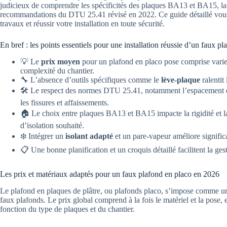
judicieux de comprendre les spécificités des plaques BA13 et BA15, la n
recommandations du DTU 25.41 révisé en 2022. Ce guide détaillé vous
travaux et réussir votre installation en toute sécurité.
En bref : les points essentiels pour une installation réussie d’un faux pl
💡 Le
prix moyen
pour un plafond en placo pose comprise vari
complexité du chantier.
🔧 L’absence d’outils spécifiques comme le
lève-plaque
ralentit
🛠️ Le respect des normes DTU 25.41, notamment l’espacement des
les fissures et affaissements.
🏠 Le choix entre plaques BA13 et BA15 impacte la rigidité et la 
d’isolation souhaité.
❄️ Intégrer un
isolant adapté
et un pare-vapeur améliore signific
📋 Une bonne planification et un croquis détaillé facilitent la ge
Les prix et matériaux adaptés pour un faux plafond en placo en 2026
Le plafond en plaques de plâtre, ou plafonds placo, s’impose comme un
faux plafonds. Le prix global comprend à la fois le matériel et la pose, e
fonction du type de plaques et du chantier.