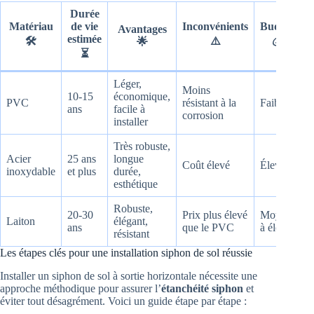
Durée
Matériau
de vie
Inconvénients
Budget
Avantages
estimée
🛠️
⚠️
💰
🌟
⏳
Léger,
Moins
10-15
économique,
PVC
résistant à la
Faible
ans
facile à
corrosion
installer
Très robuste,
Acier
25 ans
longue
Coût élevé
Élevé
inoxydable
et plus
durée,
esthétique
Robuste,
20-30
Prix plus élevé
Moyen
Laiton
élégant,
ans
que le PVC
à élevé
résistant
Les étapes clés pour une installation siphon de sol réussie
Installer un siphon de sol à sortie horizontale nécessite une
approche méthodique pour assurer l’
étanchéité siphon
et
éviter tout désagrément. Voici un guide étape par étape :