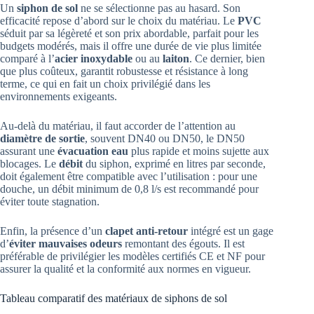
Un
siphon de sol
ne se sélectionne pas au hasard. Son
efficacité repose d’abord sur le choix du matériau. Le
PVC
séduit par sa légèreté et son prix abordable, parfait pour les
budgets modérés, mais il offre une durée de vie plus limitée
comparé à l’
acier inoxydable
ou au
laiton
. Ce dernier, bien
que plus coûteux, garantit robustesse et résistance à long
terme, ce qui en fait un choix privilégié dans les
environnements exigeants.
Au-delà du matériau, il faut accorder de l’attention au
diamètre de sortie
, souvent DN40 ou DN50, le DN50
assurant une
évacuation eau
plus rapide et moins sujette aux
blocages. Le
débit
du siphon, exprimé en litres par seconde,
doit également être compatible avec l’utilisation : pour une
douche, un débit minimum de 0,8 l/s est recommandé pour
éviter toute stagnation.
Enfin, la présence d’un
clapet anti-retour
intégré est un gage
d’
éviter mauvaises odeurs
remontant des égouts. Il est
préférable de privilégier les modèles certifiés CE et NF pour
assurer la qualité et la conformité aux normes en vigueur.
Tableau comparatif des matériaux de siphons de sol