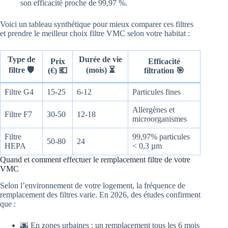
son efficacité proche de 99,97 %.
Voici un tableau synthétique pour mieux comparer ces filtres
et prendre le meilleur choix filtre VMC selon votre habitat :
Type de
Durée de vie
Prix
Efficacité
filtre 🛡
(mois) ⏳
(€) 💶
filtration 🎯
Filtre G4
15-25
6-12
Particules fines
Allergènes et
Filtre F7
30-50
12-18
microorganismes
Filtre
99,97% particules
50-80
24
HEPA
< 0,3 µm
Quand et comment effectuer le remplacement filtre de votre
VMC
Selon l’environnement de votre logement, la fréquence de
remplacement des filtres varie. En 2026, des études confirment
que :
🌆 En zones urbaines : un remplacement tous les 6 mois