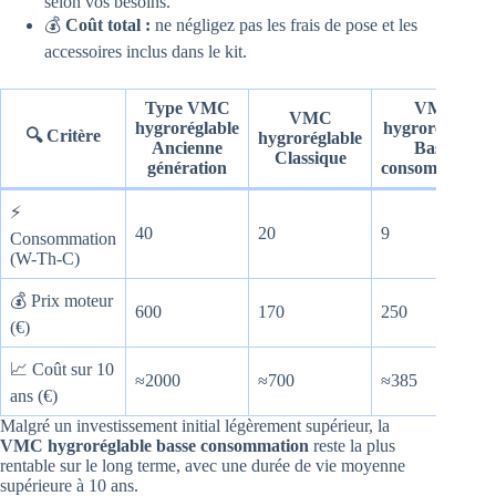
selon vos besoins.
💰
Coût total :
ne négligez pas les frais de pose et les
accessoires inclus dans le kit.
Type VMC
VMC
VMC
hygroréglable
hygroréglable
🔍 Critère
hygroréglable
Ancienne
Basse
Classique
génération
consommation
⚡
40
20
9
Consommation
(W-Th-C)
💰 Prix moteur
600
170
250
(€)
📈 Coût sur 10
≈2000
≈700
≈385
ans (€)
Malgré un investissement initial légèrement supérieur, la
VMC hygroréglable basse consommation
reste la plus
rentable sur le long terme, avec une durée de vie moyenne
supérieure à 10 ans.