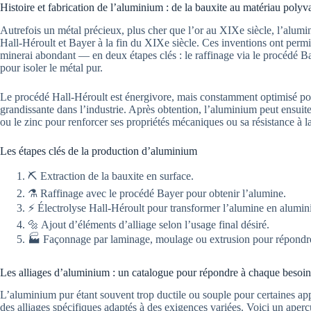
Histoire et fabrication de l’aluminium : de la bauxite au matériau polyv
Autrefois un métal précieux, plus cher que l’or au XIXe siècle, l’alum
Hall-Héroult et Bayer à la fin du XIXe siècle. Ces inventions ont permis
minerai abondant — en deux étapes clés : le raffinage via le procédé Ba
pour isoler le métal pur.
Le procédé Hall-Héroult est énergivore, mais constamment optimisé pou
grandissante dans l’industrie. Après obtention, l’aluminium peut ensuit
ou le zinc pour renforcer ses propriétés mécaniques ou sa résistance à l
Les étapes clés de la production d’aluminium
⛏️ Extraction de la bauxite en surface.
⚗️ Raffinage avec le procédé Bayer pour obtenir l’alumine.
⚡ Électrolyse Hall-Héroult pour transformer l’alumine en alumin
🔩 Ajout d’éléments d’alliage selon l’usage final désiré.
🏭 Façonnage par laminage, moulage ou extrusion pour répondre 
Les alliages d’aluminium : un catalogue pour répondre à chaque besoin 
L’aluminium pur étant souvent trop ductile ou souple pour certaines ap
des alliages spécifiques adaptés à des exigences variées. Voici un aperçu