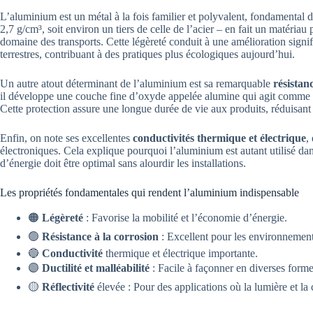
L’aluminium est un métal à la fois familier et polyvalent, fondamental 
2,7 g/cm³, soit environ un tiers de celle de l’acier – en fait un matériau
domaine des transports. Cette légèreté conduit à une amélioration signifi
terrestres, contribuant à des pratiques plus écologiques aujourd’hui.
Un autre atout déterminant de l’aluminium est sa remarquable
résistan
il développe une couche fine d’oxyde appelée alumine qui agit comme un
Cette protection assure une longue durée de vie aux produits, réduisant le
Enfin, on note ses excellentes
conductivités thermique et électrique
,
électroniques. Cela explique pourquoi l’aluminium est autant utilisé dan
d’énergie doit être optimal sans alourdir les installations.
Les propriétés fondamentales qui rendent l’aluminium indispensable
🟠
Légèreté
: Favorise la mobilité et l’économie d’énergie.
🟢
Résistance à la corrosion
: Excellent pour les environnement
🔵
Conductivité
thermique et électrique importante.
🟣
Ductilité et malléabilité
: Facile à façonner en diverses form
🟡
Réflectivité
élevée : Pour des applications où la lumière et la 