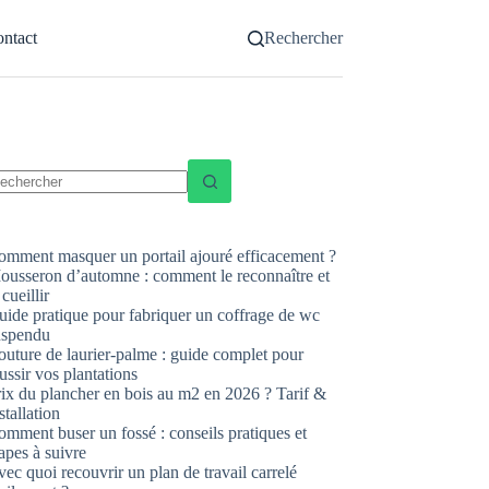
ntact
Rechercher
ucun
sultat
omment masquer un portail ajouré efficacement ?
ousseron d’automne : comment le reconnaître et
 cueillir
uide pratique pour fabriquer un coffrage de wc
uspendu
uture de laurier-palme : guide complet pour
ussir vos plantations
rix du plancher en bois au m2 en 2026 ? Tarif &
stallation
mment buser un fossé : conseils pratiques et
apes à suivre
ec quoi recouvrir un plan de travail carrelé