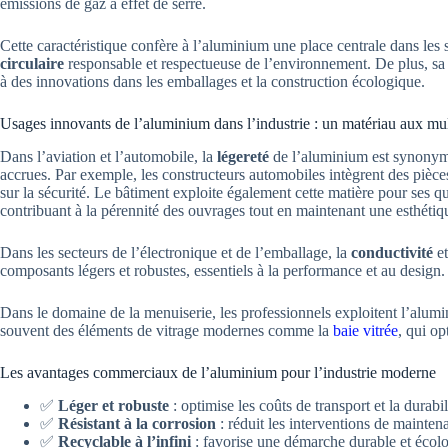
émissions de gaz à effet de serre.
Cette caractéristique confère à l’aluminium une place centrale dans les 
circulaire
responsable et respectueuse de l’environnement. De plus, sa l
à des innovations dans les emballages et la construction écologique.
Usages innovants de l’aluminium dans l’industrie : un matériau aux mult
Dans l’aviation et l’automobile, la
légereté
de l’aluminium est synonyme
accrues. Par exemple, les constructeurs automobiles intègrent des pièc
sur la sécurité. Le bâtiment exploite également cette matière pour ses q
contribuant à la pérennité des ouvrages tout en maintenant une esthéti
Dans les secteurs de l’électronique et de l’emballage, la
conductivité
et
composants légers et robustes, essentiels à la performance et au design.
Dans le domaine de la menuiserie, les professionnels exploitent l’alumin
souvent des éléments de vitrage modernes comme la
baie vitrée
, qui op
Les avantages commerciaux de l’aluminium pour l’industrie moderne
✅
Léger et robuste
: optimise les coûts de transport et la durabil
✅
Résistant à la corrosion
: réduit les interventions de mainten
✅
Recyclable à l’infini
: favorise une démarche durable et écol