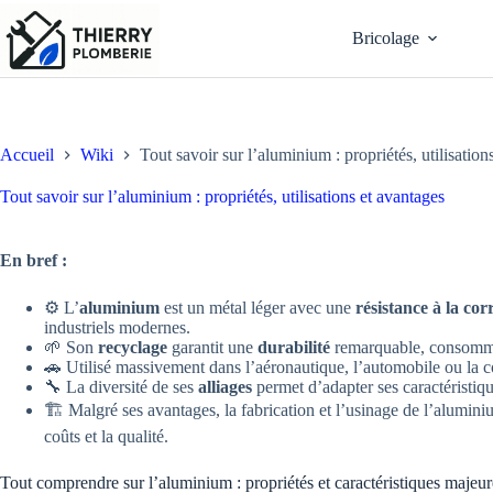
Passer
au
Bricolage
contenu
Accueil
Wiki
Tout savoir sur l’aluminium : propriétés, utilisation
Tout savoir sur l’aluminium : propriétés, utilisations et avantages
En bref :
⚙️ L’
aluminium
est un métal léger avec une
résistance à la cor
industriels modernes.
🌱 Son
recyclage
garantit une
durabilité
remarquable, consomma
🚗 Utilisé massivement dans l’aéronautique, l’automobile ou la co
🔧 La diversité de ses
alliages
permet d’adapter ses caractéristiqu
🏗️ Malgré ses avantages, la fabrication et l’usinage de l’alumi
coûts et la qualité.
Tout comprendre sur l’aluminium : propriétés et caractéristiques majeur