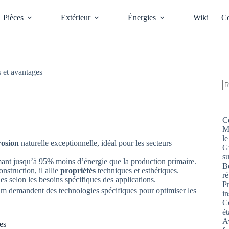
Pièces
Extérieur
Énergies
Wiki
Co
s et avantages
A
ré
C
M
le
rosion
naturelle exceptionnelle, idéal pour les secteurs
G
s
nt jusqu’à 95% moins d’énergie que la production primaire.
Bo
nstruction, il allie
propriétés
techniques et esthétiques.
ré
es selon les besoins spécifiques des applications.
P
nium demandent des technologies spécifiques pour optimiser les
in
Co
ét
Av
es