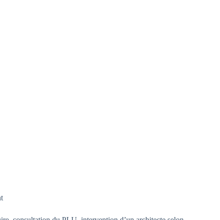
t
ire, consultation du PLU, intervention d’un architecte selon