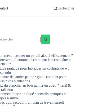
ntact
Rechercher
ucun
sultat
omment masquer un portail ajouré efficacement ?
ousseron d’automne : comment le reconnaître et
 cueillir
uide pratique pour fabriquer un coffrage de wc
uspendu
uture de laurier-palme : guide complet pour
ussir vos plantations
rix du plancher en bois au m2 en 2026 ? Tarif &
stallation
mment buser un fossé : conseils pratiques et
apes à suivre
ec quoi recouvrir un plan de travail carrelé