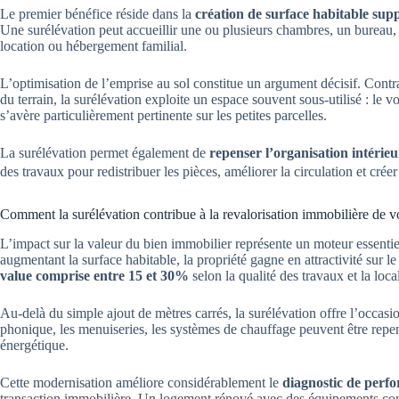
Le premier bénéfice réside dans la
création de surface habitable sup
Une surélévation peut accueillir une ou plusieurs chambres, un bureau
location ou hébergement familial.
L’optimisation de l’emprise au sol constitue un argument décisif. Contr
du terrain, la surélévation exploite un espace souvent sous-utilisé : le
s’avère particulièrement pertinente sur les petites parcelles.
La surélévation permet également de
repenser l’organisation intérieu
des travaux pour redistribuer les pièces, améliorer la circulation et crée
Comment la surélévation contribue à la revalorisation immobilière de v
L’impact sur la valeur du bien immobilier représente un moteur essentie
augmentant la surface habitable, la propriété gagne en attractivité sur
value comprise entre 15 et 30%
selon la qualité des travaux et la local
Au-delà du simple ajout de mètres carrés, la surélévation offre l’occasi
phonique, les menuiseries, les systèmes de chauffage peuvent être rep
énergétique.
Cette modernisation améliore considérablement le
diagnostic de perf
transaction immobilière. Un logement rénové avec des équipements conte