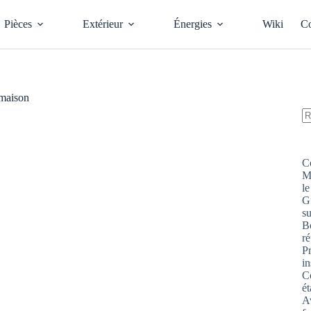
Pièces
Extérieur
Énergies
Wiki
Co
 maison
A
ré
C
M
le
G
s
Bo
ré
P
in
Co
ét
Av