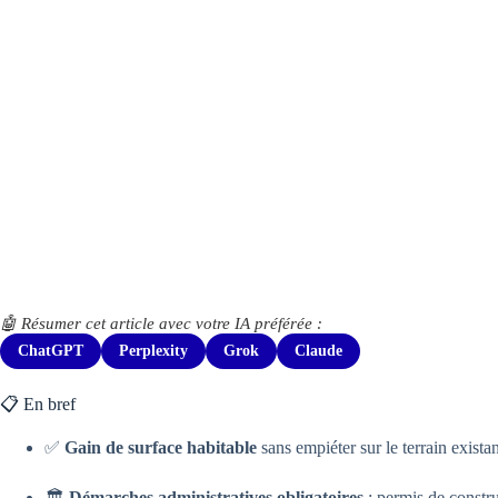
🤖 Résumer cet article avec votre IA préférée :
ChatGPT
Perplexity
Grok
Claude
📋 En bref
✅
Gain de surface habitable
sans empiéter sur le terrain existan
🏛️
Démarches administratives obligatoires
: permis de constru