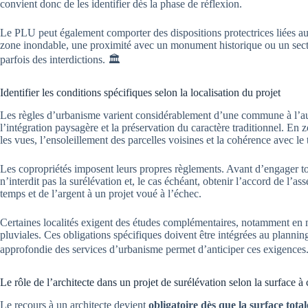
convient donc de les identifier dès la phase de réflexion.
Le PLU peut également comporter des dispositions protectrices liées au
zone inondable, une proximité avec un monument historique ou un sect
parfois des interdictions. 🏛️
Identifier les conditions spécifiques selon la localisation du projet
Les règles d’urbanisme varient considérablement d’une commune à l’autr
l’intégration paysagère et la préservation du caractère traditionnel. E
les vues, l’ensoleillement des parcelles voisines et la cohérence avec le t
Les copropriétés imposent leurs propres règlements. Avant d’engager tou
n’interdit pas la surélévation et, le cas échéant, obtenir l’accord de l’a
temps et de l’argent à un projet voué à l’échec.
Certaines localités exigent des études complémentaires, notamment en 
pluviales. Ces obligations spécifiques doivent être intégrées au plannin
approfondie des services d’urbanisme permet d’anticiper ces exigences
Le rôle de l’architecte dans un projet de surélévation selon la surface à 
Le recours à un architecte devient
obligatoire dès que la surface tot