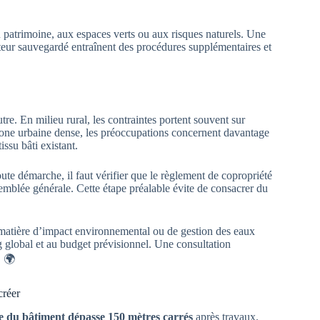
 patrimoine, aux espaces verts ou aux risques naturels. Une
eur sauvegardé entraînent des procédures supplémentaires et
e. En milieu rural, les contraintes portent souvent sur
n zone urbaine dense, les préoccupations concernent davantage
issu bâti existant.
te démarche, il faut vérifier que le règlement de copropriété
ssemblée générale. Cette étape préalable évite de consacrer du
matière d’impact environnemental ou de gestion des eaux
g global et au budget prévisionnel. Une consultation
. 🌍
créer
ale du bâtiment dépasse 150 mètres carrés
après travaux.