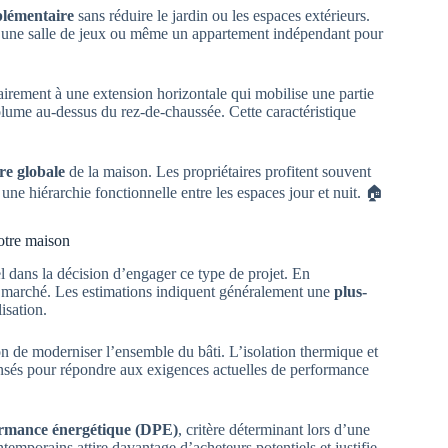
plémentaire
sans réduire le jardin ou les espaces extérieurs.
, une salle de jeux ou même un appartement indépendant pour
airement à une extension horizontale qui mobilise une partie
 volume au-dessus du rez-de-chaussée. Cette caractéristique
re globale
de la maison. Les propriétaires profitent souvent
r une hiérarchie fonctionnelle entre les espaces jour et nuit. 🏠
otre maison
l dans la décision d’engager ce type de projet. En
 le marché. Les estimations indiquent généralement une
plus-
isation.
on de moderniser l’ensemble du bâti. L’isolation thermique et
ensés pour répondre aux exigences actuelles de performance
ormance énergétique (DPE)
, critère déterminant lors d’une
mporains attire davantage d’acheteurs potentiels et justifie