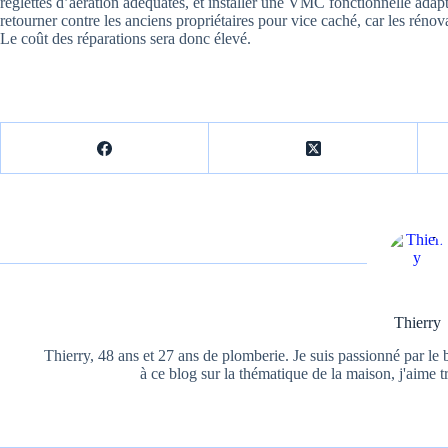
réglettes d’aération adéquates, et installer une VMC fonctionnelle adap
retourner contre les anciens propriétaires pour vice caché, car les rénova
Le coût des réparations sera donc élevé.
Thierry
Thierry, 48 ans et 27 ans de plomberie. Je suis passionné par le b
à ce blog sur la thématique de la maison, j'aime t