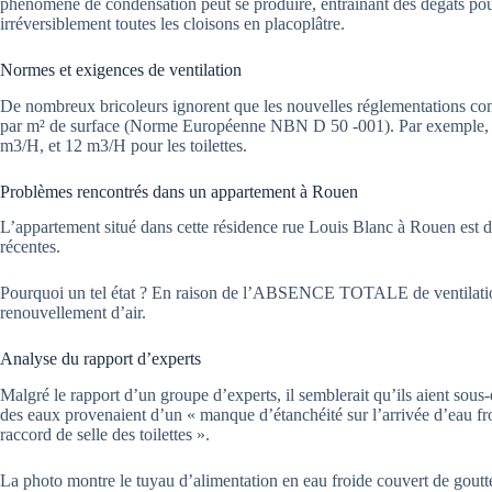
phénomène de condensation peut se produire, entraînant des dégâts pouv
irréversiblement toutes les cloisons en placoplâtre.
Normes et exigences de ventilation
De nombreux bricoleurs ignorent que les nouvelles réglementations con
par m² de surface (Norme Européenne NBN D 50 -001). Par exemple, la v
m3/H, et 12 m3/H pour les toilettes.
Problèmes rencontrés dans un appartement à Rouen
L’appartement situé dans cette résidence rue Louis Blanc à Rouen est 
récentes.
Pourquoi un tel état ? En raison de l’ABSENCE TOTALE de ventilation.
renouvellement d’air.
Analyse du rapport d’experts
Malgré le rapport d’un groupe d’experts, il semblerait qu’ils aient sous-
des eaux provenaient d’un « manque d’étanchéité sur l’arrivée d’eau fr
raccord de selle des toilettes ».
La photo montre le tuyau d’alimentation en eau froide couvert de goutte