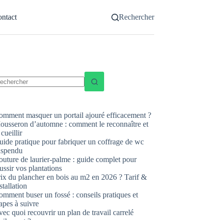
ntact
Rechercher
ucun
sultat
omment masquer un portail ajouré efficacement ?
ousseron d’automne : comment le reconnaître et
 cueillir
uide pratique pour fabriquer un coffrage de wc
uspendu
uture de laurier-palme : guide complet pour
ussir vos plantations
rix du plancher en bois au m2 en 2026 ? Tarif &
stallation
mment buser un fossé : conseils pratiques et
apes à suivre
ec quoi recouvrir un plan de travail carrelé