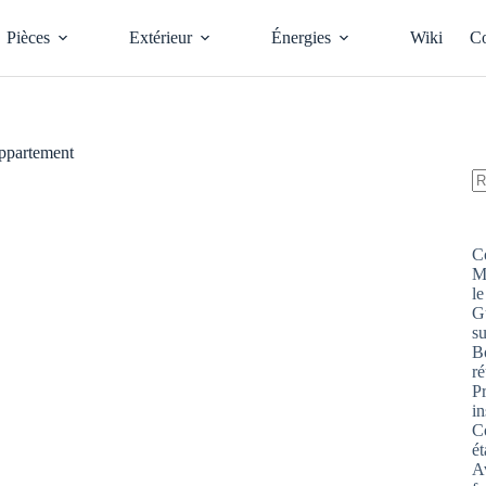
Pièces
Extérieur
Énergies
Wiki
Co
appartement
A
ré
C
M
le
G
s
Bo
ré
P
in
Co
ét
Av