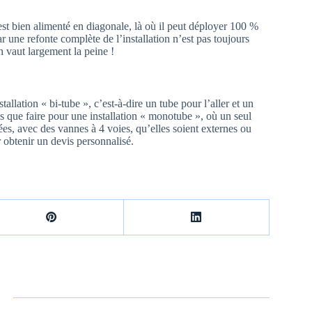
est bien alimenté en diagonale, là où il peut déployer 100 %
ar une refonte complète de l’installation n’est pas toujours
n vaut largement la peine !
allation « bi-tube », c’est-à-dire un tube pour l’aller et un
is que faire pour une installation « monotube », où un seul
ées, avec des vannes à 4 voies, qu’elles soient externes ou
r obtenir un devis personnalisé.