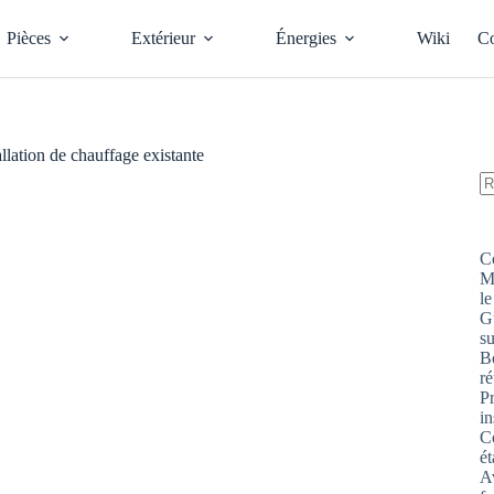
Pièces
Extérieur
Énergies
Wiki
Co
llation de chauffage existante
A
ré
C
M
le
G
s
Bo
ré
P
in
Co
ét
Av