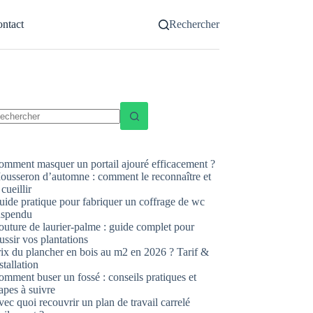
ntact
Rechercher
ucun
sultat
omment masquer un portail ajouré efficacement ?
ousseron d’automne : comment le reconnaître et
 cueillir
uide pratique pour fabriquer un coffrage de wc
uspendu
uture de laurier-palme : guide complet pour
ussir vos plantations
rix du plancher en bois au m2 en 2026 ? Tarif &
stallation
mment buser un fossé : conseils pratiques et
apes à suivre
ec quoi recouvrir un plan de travail carrelé