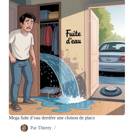
inconvénients
des
toilettes
suspendues
Mega fuite d’eau derrière une cloison de placo
Par
Thierry