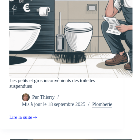
Les petits et gros inconvénients des toilettes
suspendues
Par
Thierry
Mis à jour le
18 septembre 2025
Plomberie
Lire la suite
Les
petits
et
gros