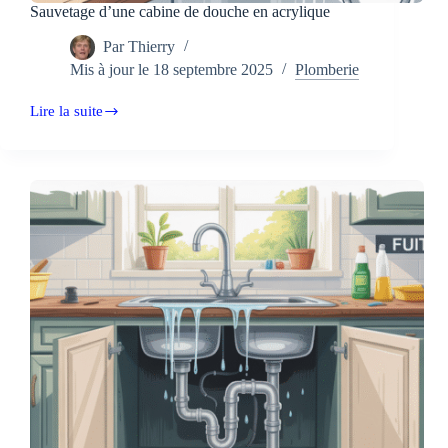
Sauvetage d’une cabine de douche en acrylique
Par
Thierry
Mis à jour le
18 septembre 2025
Plomberie
Lire la suite
Sauvetage
d’une
cabine
de
douche
en
acrylique