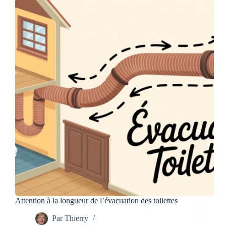
qui
fuit
dans
sa
fosse,
en
extérieur
Attention à la longueur de l’évacuation des toilettes
Par
Thierry