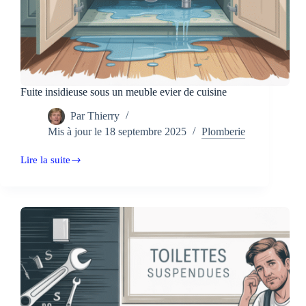
Fuite insidieuse sous un meuble evier de cuisine
Par
Thierry
Mis à jour le
18 septembre 2025
Plomberie
Lire la suite
Fuite
insidieuse
sous
un
meuble
evier
de
cuisine