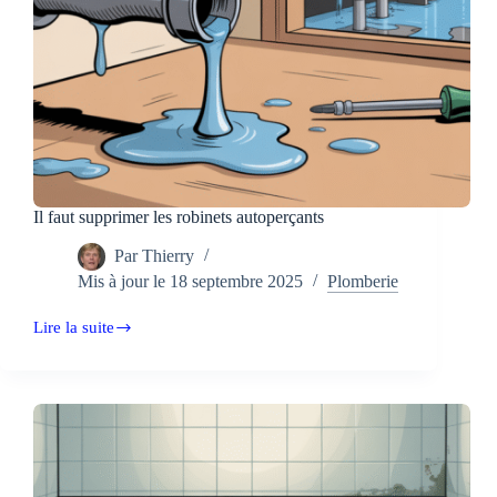
Il faut supprimer les robinets autoperçants
Par
Thierry
Mis à jour le
18 septembre 2025
Plomberie
Lire la suite
Il
faut
supprimer
les
robinets
autoperçants