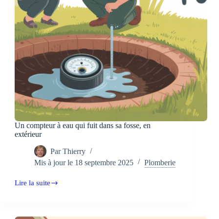
Un compteur à eau qui fuit dans sa fosse, en
extérieur
Par
Thierry
Mis à jour le
18 septembre 2025
Plomberie
Lire la suite
Un
compteur
à
eau