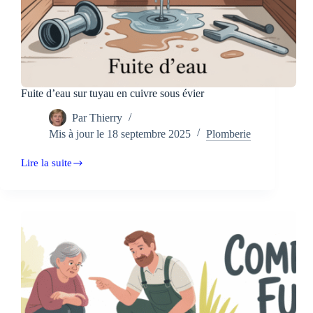
Fuite d’eau sur tuyau en cuivre sous évier
Par
Thierry
Mis à jour le
18 septembre 2025
Plomberie
Lire la suite
Fuite
d’eau
sur
tuyau
en
cuivre
sous
évier