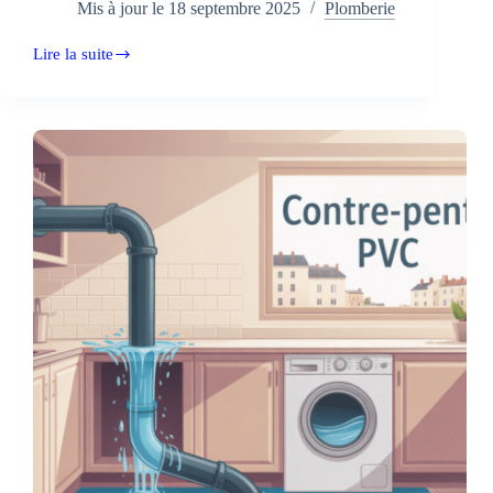
Mis à jour le
18 septembre 2025
Plomberie
Lire la suite
Attention
à
la
longueur
de
l’évacuation
des
toilettes