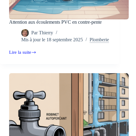
Attention aux écoulements PVC en contre-pente
Par
Thierry
Mis à jour le
18 septembre 2025
Plomberie
Lire la suite
Attention
aux
écoulements
PVC
en
contre-
pente