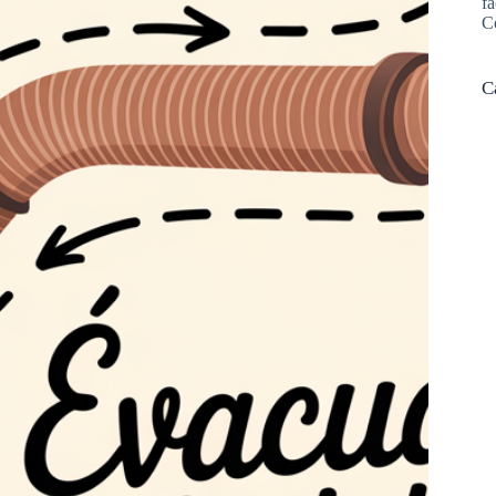
fa
C
C