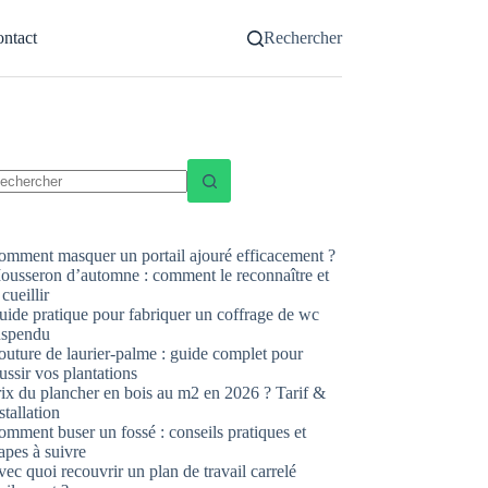
ntact
Rechercher
ucun
sultat
omment masquer un portail ajouré efficacement ?
ousseron d’automne : comment le reconnaître et
 cueillir
uide pratique pour fabriquer un coffrage de wc
uspendu
uture de laurier-palme : guide complet pour
ussir vos plantations
rix du plancher en bois au m2 en 2026 ? Tarif &
stallation
mment buser un fossé : conseils pratiques et
apes à suivre
ec quoi recouvrir un plan de travail carrelé