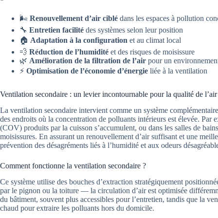
🌬️
Renouvellement d’air ciblé
dans les espaces à pollution con
🔧
Entretien facilité
des systèmes selon leur position
🏠
Adaptation à la configuration
et au climat local
💨
Réduction de l’humidité
et des risques de moisissure
🌿
Amélioration de la filtration de l’air
pour un environnement
⚡
Optimisation de l’économie d’énergie
liée à la ventilation
Ventilation secondaire : un levier incontournable pour la qualité de l’air
La ventilation secondaire intervient comme un système complémentaire pe
des endroits où la concentration de polluants intérieurs est élevée. Par
(COV) produits par la cuisson s’accumulent, ou dans les salles de bain
moisissures. En assurant un renouvellement d’air suffisant et une meilleu
prévention des désagréments liés à l’humidité et aux odeurs désagréabl
Comment fonctionne la ventilation secondaire ?
Ce système utilise des bouches d’extraction stratégiquement positionnées
par le pignon ou la toiture — la circulation d’air est optimisée différem
du bâtiment, souvent plus accessibles pour l’entretien, tandis que la venti
chaud pour extraire les polluants hors du domicile.