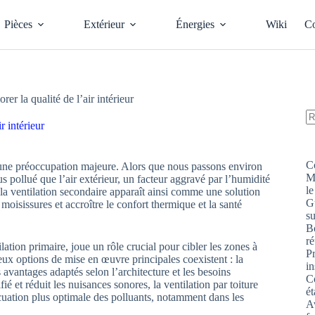
Pièces
Extérieur
Énergies
Wiki
Co
er la qualité de l’air intérieur
r intérieur
A
ré
C
e une préoccupation majeure. Alors que nous passons environ
M
us pollué que l’air extérieur, un facteur aggravé par l’humidité
le
r la ventilation secondaire apparaît ainsi comme une solution
G
moisissures et accroître le confort thermique et la santé
s
Bo
ré
ation primaire, joue un rôle crucial pour cibler les zones à
P
eux options de mise en œuvre principales coexistent : la
in
 avantages adaptés selon l’architecture et les besoins
Co
fié et réduit les nuisances sonores, la ventilation par toiture
ét
cuation plus optimale des polluants, notamment dans les
Av