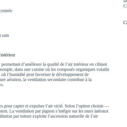
fa
C
centrée
C
 sain
 intérieur
rmettant d’améliorer la qualité de l’air intérieur en ciblant
 exemple, dans une cuisine où les composés organiques volatils
s où l’humidité peut favoriser le développement de
re aération, la ventilation secondaire contribue à la
es.
 pour capter et expulser l’air vicié. Selon l’option choisie —
ment. La ventilation par pignon s’intègre sur les murs latéraux
lation par toiture exploite l’ascension naturelle de l’air