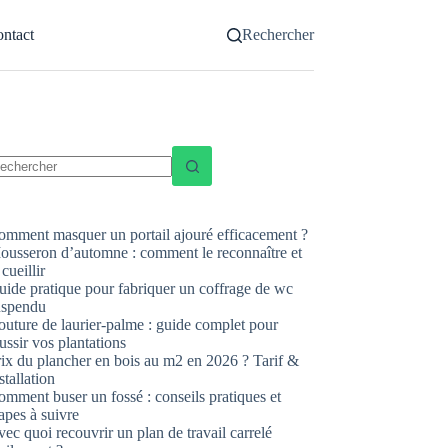
ntact
Rechercher
ucun
sultat
omment masquer un portail ajouré efficacement ?
ousseron d’automne : comment le reconnaître et
 cueillir
uide pratique pour fabriquer un coffrage de wc
uspendu
uture de laurier-palme : guide complet pour
ussir vos plantations
rix du plancher en bois au m2 en 2026 ? Tarif &
stallation
mment buser un fossé : conseils pratiques et
apes à suivre
ec quoi recouvrir un plan de travail carrelé