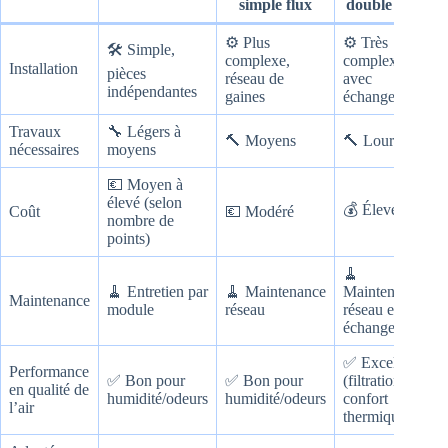
simple flux
double flux
⚙️ Plus
⚙️ Très
🛠️ Simple,
complexe,
complexe
Installation
pièces
réseau de
avec
indépendantes
gaines
échangeur
Travaux
🔧 Légers à
🔨 Moyens
🔨 Lourds
nécessaires
moyens
💶 Moyen à
élevé (selon
💰 Élevé
Coût
💶 Modéré
nombre de
points)
🧹
🧹 Entretien par
🧹 Maintenance
Maintenance
Maintenance
module
réseau
réseau et
échangeur
✅ Excellent
Performance
✅ Bon pour
✅ Bon pour
(filtration +
en qualité de
humidité/odeurs
humidité/odeurs
confort
l’air
thermique)