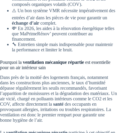
composés organiques volatils (COV).
⚠️ Un bon système VMR nécessite impérativement des
entrées d’air dans les pièces de vie pour garantir un
échange d’air
complet.
💸 En 2026, les aides à la rénovation énergétique telles
que MaPrimeRénov’ peuvent contribuer au
financement.
🔧 Entretien simple mais indispensable pour maintenir
la performance et limiter le bruit.
Pourquoi la
ventilation mécanique répartie
est essentielle
pour un air intérieur sain
Dans près de la moitié des logements français, notamment
dans les constructions plus anciennes, le taux d’humidité
dépasse régulièrement les seuils recommandés, favorisant
l’apparition de moisissures et la dégradation des matériaux. Un
air vicié, chargé en polluants intérieurs comme le CO2 et les
COV, affecte directement la
santé
des occupants en
provoquant allergies, irritations ou troubles respiratoires. La
ventilation est donc le premier rempart pour garantir une
bonne hygiène de l’air.
La
ventilation mécanique répartie
participe à cet objectif en