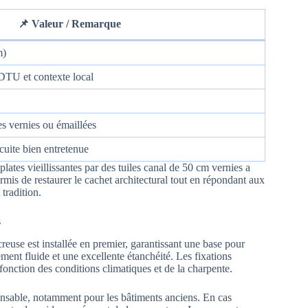
📌 Valeur / Remarque
m)
DTU et contexte local
tes vernies ou émaillées
 cuite bien entretenue
lates vieillissantes par des tuiles canal de 50 cm vernies a
mis de restaurer le cachet architectural tout en répondant aux
tradition.
s
creuse est installée en premier, garantissant une base pour
ement fluide et une excellente étanchéité. Les fixations
fonction des conditions climatiques et de la charpente.
pensable, notamment pour les bâtiments anciens. En cas