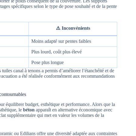
porter le poids conséquent de la couverture. Les supports
tages spécifiques selon le type de pose souhaité et de la pente
⚠️ Inconvénients
Moins adapté sur pentes faibles
Plus lourd, coût plus élevé
Pose plus longue
tuiles canal à tenons a permis d’améliorer l’étanchéité et de
d’évacuation a été réalisée conformément aux recommandations
incontournables
ur équilibrer budget, esthétique et performance. Alors que la
sthétique, le
béton
apparaît en alternative économique avec
éclat supplémentaire qui met en valeur les volumes de la
amic ou Edilians offre une diversité adaptée aux contraintes