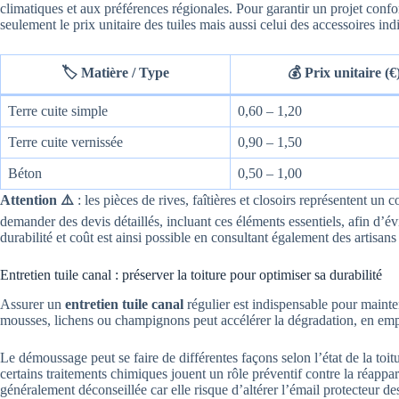
climatiques et aux préférences régionales. Pour garantir un projet conf
seulement le prix unitaire des tuiles mais aussi celui des accessoires indis
🏷️ Matière / Type
💰 Prix unitaire (€
Terre cuite simple
0,60 – 1,20
Terre cuite vernissée
0,90 – 1,50
Béton
0,50 – 1,00
Attention ⚠️
: les pièces de rives, faîtières et closoirs représentent u
demander des devis détaillés, incluant ces éléments essentiels, afin d’év
durabilité et coût est ainsi possible en consultant également des artisans 
Entretien tuile canal : préserver la toiture pour optimiser sa durabilité
Assurer un
entretien tuile canal
régulier est indispensable pour mainte
mousses, lichens ou champignons peut accélérer la dégradation, en empr
Le démoussage peut se faire de différentes façons selon l’état de la toit
certains traitements chimiques jouent un rôle préventif contre la réappari
généralement déconseillée car elle risque d’altérer l’émail protecteur des