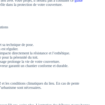
lien avec votre projet, n’hésitez pas à consulter ce
guide
ôle dans la protection de votre couverture.
ations
et sa technique de pose.
est régulier.
impacte directement la résistance et l’esthétique.
 pour la pérennité du toit.
sage prolonge la vie de votre couverture.
reur garantit un chantier conforme et durable.
t les conditions climatiques du lieu. En cas de pente
d’urbanisme sont nécessaires.