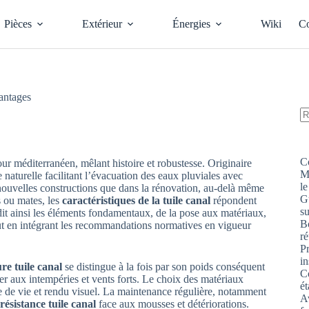
Pièces
Extérieur
Énergies
Wiki
Co
vantages
A
ré
C
r méditerranéen, mêlant histoire et robustesse. Originaire
M
turelle facilitant l’évacuation des eaux pluviales avec
le
s nouvelles constructions que dans la rénovation, au-delà même
G
s ou mates, les
caractéristiques de la tuile canal
répondent
s
ndit ainsi les éléments fondamentaux, de la pose aux matériaux,
Bo
tout en intégrant les recommandations normatives en vigueur
ré
P
in
ure tuile canal
se distingue à la fois par son poids conséquent
Co
ter aux intempéries et vents forts. Le choix des matériaux
ét
rée de vie et rendu visuel. La maintenance régulière, notamment
Av
résistance tuile canal
face aux mousses et détériorations.