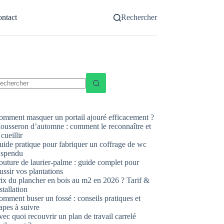
ntact
Rechercher
ucun
sultat
omment masquer un portail ajouré efficacement ?
ousseron d’automne : comment le reconnaître et
 cueillir
uide pratique pour fabriquer un coffrage de wc
uspendu
uture de laurier-palme : guide complet pour
ussir vos plantations
rix du plancher en bois au m2 en 2026 ? Tarif &
stallation
mment buser un fossé : conseils pratiques et
apes à suivre
ec quoi recouvrir un plan de travail carrelé