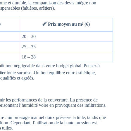
orme et durable, la comparaison des devis intègre non
pensables (faîtières, arêtiers).
)
📏 Prix moyen au m² (€)
20 – 30
25 – 35
18 – 28
n coût non négligeable dans votre budget global. Pensez à
iter toute surprise. Un bon équilibre entre esthétique,
qualifiés et agréés.
nir les performances de la couverture. La présence de
isonnant l’humidité voire en provoquant des infiltrations.
ure : un brossage manuel doux préserve la tuile, tandis que
tion. Cependant, l’utilisation de la haute pression est
 tuiles.