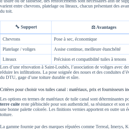
d’usure ou de faiblesse, des renforcements sont nécessaires afin de sup
varient entre chevrons, platelage ou liteaux, chacun présentant des avan
du toit.
🔧 Support
⚖️ Avantages
Chevrons
Pose à sec, économique
Platelage / voliges
Assise continue, meilleure étanchéité
Liteaux
Précision et compatibilité tuiles à tenons
Lors d’une rénovation à Saint-Loubès, l’association de voliges avec des 
réduire les infiltrations. La pose soignée des noues et des conduites 
du DTU, gage d’une toiture durable et sûre.
Critères pour choisir vos tuiles canal : matériaux, prix et fournisseurs 
Les options en termes de matériaux de tuile canal sont déterminantes po
terre cuite
reste plébiscitée pour son authenticité, sa résistance et son e
une bonne palette colorée. Les finitions vernies apportent en outre un 
toiture.
La gamme fournie par des marques réputées comme Terreal, Imerys, Kor