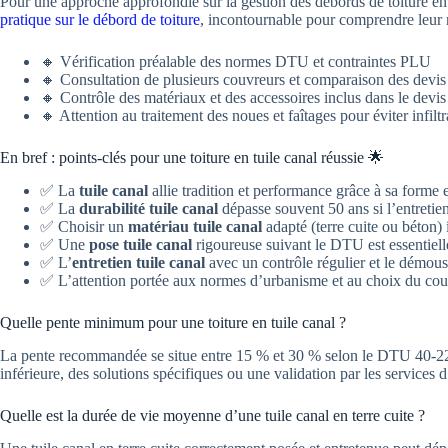
Pour une approche approfondie sur la gestion des débords de toiture en 
pratique sur le débord de toiture
, incontournable pour comprendre leur r
🔸 Vérification préalable des normes DTU et contraintes PLU
🔸 Consultation de plusieurs couvreurs et comparaison des devis
🔸 Contrôle des matériaux et des accessoires inclus dans le devis
🔸 Attention au traitement des noues et faîtages pour éviter infiltr
En bref : points-clés pour une toiture en tuile canal réussie 🌟
✅ La
tuile canal
allie tradition et performance grâce à sa forme 
✅ La
durabilité tuile canal
dépasse souvent 50 ans si l’entretien 
✅ Choisir un
matériau tuile canal
adapté (terre cuite ou béton) 
✅ Une
pose tuile canal
rigoureuse suivant le DTU est essentielle
✅ L’
entretien tuile canal
avec un contrôle régulier et le démous
✅ L’attention portée aux normes d’urbanisme et au choix du couv
Quelle pente minimum pour une toiture en tuile canal ?
La pente recommandée se situe entre 15 % et 30 % selon le DTU 40-22 e
inférieure, des solutions spécifiques ou une validation par les services 
Quelle est la durée de vie moyenne d’une tuile canal en terre cuite ?