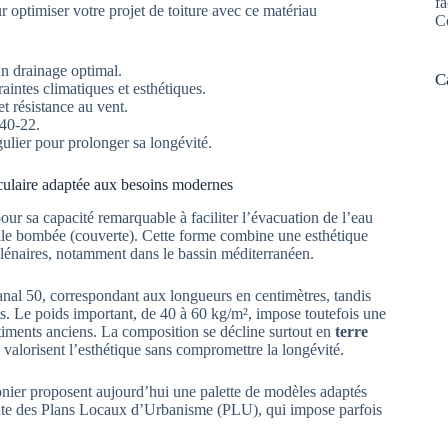
fa
r optimiser votre projet de toiture avec ce matériau
C
un drainage optimal.
C
aintes climatiques et esthétiques.
et résistance au vent.
 40-22.
ulier pour prolonger sa longévité.
séculaire adaptée aux besoins modernes
ur sa capacité remarquable à faciliter l’évacuation de l’eau
 tuile bombée (couverte). Cette forme combine une esthétique
illénaires, notamment dans le bassin méditerranéen.
nal 50, correspondant aux longueurs en centimètres, tandis
nts. Le poids important, de 40 à 60 kg/m², impose toutefois une
timents anciens. La composition se décline surtout en
terre
 valorisent l’esthétique sans compromettre la longévité.
onier proposent aujourd’hui une palette de modèles adaptés
rainte des Plans Locaux d’Urbanisme (PLU), qui impose parfois