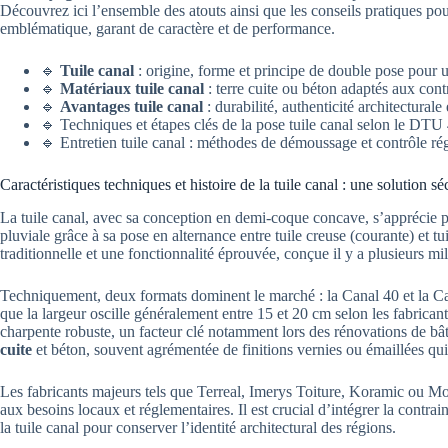
Découvrez ici l’ensemble des atouts ainsi que les conseils pratiques pou
emblématique, garant de caractère et de performance.
🔹
Tuile canal
: origine, forme et principe de double pose pour 
🔹
Matériaux tuile canal
: terre cuite ou béton adaptés aux contr
🔹
Avantages tuile canal
: durabilité, authenticité architecturale 
🔹 Techniques et étapes clés de la pose tuile canal selon le DTU
🔹 Entretien tuile canal : méthodes de démoussage et contrôle rég
Caractéristiques techniques et histoire de la tuile canal : une solution 
La tuile canal, avec sa conception en demi-coque concave, s’apprécie po
pluviale grâce à sa pose en alternance entre tuile creuse (courante) et
traditionnelle et une fonctionnalité éprouvée, conçue il y a plusieurs m
Techniquement, deux formats dominent le marché : la Canal 40 et la Ca
que la largeur oscille généralement entre 15 et 20 cm selon les fabrica
charpente robuste, un facteur clé notamment lors des rénovations de bâ
cuite
et béton, souvent agrémentée de finitions vernies ou émaillées qui
Les fabricants majeurs tels que Terreal, Imerys Toiture, Koramic ou M
aux besoins locaux et réglementaires. Il est crucial d’intégrer la cont
la tuile canal pour conserver l’identité architectural des régions.