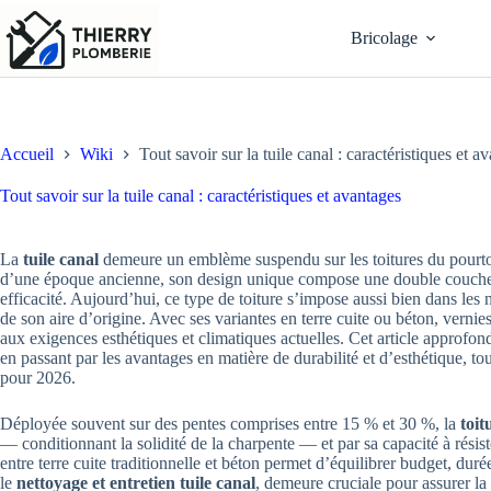
Passer
au
Bricolage
contenu
Accueil
Wiki
Tout savoir sur la tuile canal : caractéristiques et a
Tout savoir sur la tuile canal : caractéristiques et avantages
La
tuile canal
demeure un emblème suspendu sur les toitures du pourtou
d’une époque ancienne, son design unique compose une double couche na
efficacité. Aujourd’hui, ce type de toiture s’impose aussi bien dans le
de son aire d’origine. Avec ses variantes en terre cuite ou béton, vernie
aux exigences esthétiques et climatiques actuelles. Cet article approfo
en passant par les avantages en matière de durabilité et d’esthétique, 
pour 2026.
Déployée souvent sur des pentes comprises entre 15 % et 30 %, la
toit
— conditionnant la solidité de la charpente — et par sa capacité à résis
entre terre cuite traditionnelle et béton permet d’équilibrer budget, du
le
nettoyage et entretien tuile canal
, demeure cruciale pour assurer la