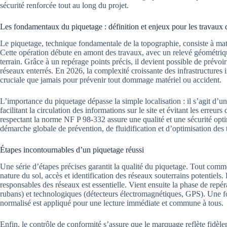
sécurité renforcée tout au long du projet.
Les fondamentaux du piquetage : définition et enjeux pour les travaux 
Le piquetage, technique fondamentale de la topographie, consiste à matér
Cette opération débute en amont des travaux, avec un relevé géométriqu
terrain. Grâce à un repérage points précis, il devient possible de prévoi
réseaux enterrés. En 2026, la complexité croissante des infrastructures 
cruciale que jamais pour prévenir tout dommage matériel ou accident.
L’importance du piquetage dépasse la simple localisation : il s’agit d’u
facilitant la circulation des informations sur le site et évitant les erreur
respectant la norme NF P 98-332 assure une qualité et une sécurité op
démarche globale de prévention, de fluidification et d’optimisation des 
Étapes incontournables d’un piquetage réussi
Une série d’étapes précises garantit la qualité du piquetage. Tout comm
nature du sol, accès et identification des réseaux souterrains potentiels.
responsables des réseaux est essentielle. Vient ensuite la phase de repéra
rubans) et technologiques (détecteurs électromagnétiques, GPS). Une foi
normalisé est appliqué pour une lecture immédiate et commune à tous.
Enfin, le contrôle de conformité s’assure que le marquage reflète fidèle