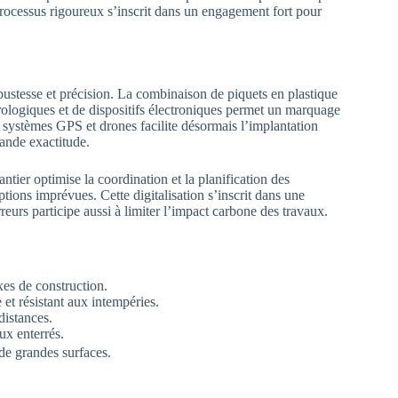
processus rigoureux s’inscrit dans un engagement fort pour
bustesse et précision. La combinaison de piquets en plastique
rologiques et de dispositifs électroniques permet un marquage
es systèmes GPS et drones facilite désormais l’implantation
rande exactitude.
ntier optimise la coordination et la planification des
ptions imprévues. Cette digitalisation s’inscrit dans une
urs participe aussi à limiter l’impact carbone des travaux.
xes de construction.
et résistant aux intempéries.
distances.
ux enterrés.
 de grandes surfaces.