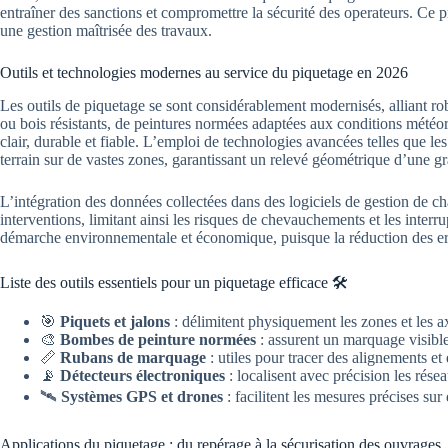
entraîner des sanctions et compromettre la sécurité des operateurs. Ce 
une gestion maîtrisée des travaux.
Outils et technologies modernes au service du piquetage en 2026
Les outils de piquetage se sont considérablement modernisés, alliant ro
ou bois résistants, de peintures normées adaptées aux conditions météo
clair, durable et fiable. L’emploi de technologies avancées telles que l
terrain sur de vastes zones, garantissant un relevé géométrique d’une g
L’intégration des données collectées dans des logiciels de gestion de cha
interventions, limitant ainsi les risques de chevauchements et les interru
démarche environnementale et économique, puisque la réduction des erre
Liste des outils essentiels pour un piquetage efficace 🛠️
🎯
Piquets et jalons
: délimitent physiquement les zones et les a
🎨
Bombes de peinture normées
: assurent un marquage visible 
📏
Rubans de marquage
: utiles pour tracer des alignements et 
📡
Détecteurs électroniques
: localisent avec précision les résea
🛰️
Systèmes GPS et drones
: facilitent les mesures précises sur
Applications du piquetage : du repérage à la sécurisation des ouvrages