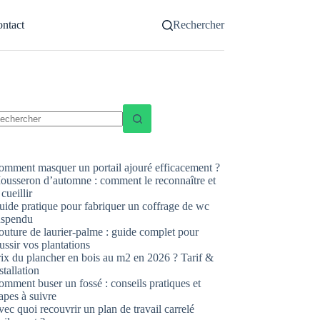
ntact
Rechercher
ucun
sultat
omment masquer un portail ajouré efficacement ?
ousseron d’automne : comment le reconnaître et
 cueillir
uide pratique pour fabriquer un coffrage de wc
uspendu
uture de laurier-palme : guide complet pour
ussir vos plantations
rix du plancher en bois au m2 en 2026 ? Tarif &
stallation
mment buser un fossé : conseils pratiques et
apes à suivre
ec quoi recouvrir un plan de travail carrelé