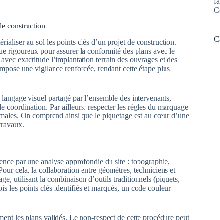
fa
C
de construction
C
ialiser au sol les points clés d’un projet de construction.
e rigoureux pour assurer la conformité des plans avec le
r avec exactitude l’implantation terrain des ouvrages et des
impose une vigilance renforcée, rendant cette étape plus
n langage visuel partagé par l’ensemble des intervenants,
s de coordination. Par ailleurs, respecter les règles du marquage
timales. On comprend ainsi que le piquetage est au cœur d’une
travaux.
ence par une analyse approfondie du site : topographie,
 Pour cela, la collaboration entre géomètres, techniciens et
ge, utilisant la combinaison d’outils traditionnels (piquets,
s les points clés identifiés et marqués, un code couleur
ment les plans validés. Le non-respect de cette procédure peut