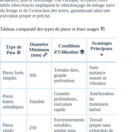
tubés vibro-foncés impliquent le vibrofonçage du tubage suivi
du forage et de l’extraction des terres, garantissant ainsi une
exécution propre et précise.
Tableau comparatif des types de pieux et leurs usages 🏗️
Avantages
Diamètre
Avan
Conditions
Type de
Principaux
Minimum
secon
d’Utilisation 🌍
Pieu ⚙️
⭐
(mm) 📏

Sans
Terrains durs,
Contrô
Pieux forés
nuisance
500
grande
précis 
simples
sonore ni
profondeur
l’arase
vibration
Grandes
Amélioration
Repris
Pieux
profondeurs,
du
d’effor
battus
Variable
exécution
frottement
horizo
métalliques
rapide
latéral
et trac
Environnements
Travail
Rapidi
Pieux
sensibles,
propre sans
d’exéc
250
vissés
reprise sous
extraction de
faible 