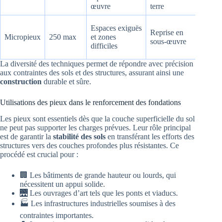
œuvre
terre
vibrato
Adapté
Espaces exiguës
Reprise en
renfor
Micropieux
250 max
et zones
sous-œuvre
des
difficiles
fondat
La diversité des techniques permet de répondre avec précision
aux contraintes des sols et des structures, assurant ainsi une
construction
durable et sûre.
Utilisations des pieux dans le renforcement des fondations
Les pieux sont essentiels dès que la couche superficielle du sol
ne peut pas supporter les charges prévues. Leur rôle principal
est de garantir la
stabilité des sols
en transférant les efforts des
structures vers des couches profondes plus résistantes. Ce
procédé est crucial pour :
🏢 Les bâtiments de grande hauteur ou lourds, qui
nécessitent un appui solide.
🌉 Les ouvrages d’art tels que les ponts et viaducs.
🏭 Les infrastructures industrielles soumises à des
contraintes importantes.