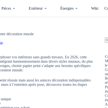
Pièces
Extérieur
Énergies
Wiki
Co
votre décoration murale
ale
A
ré
C
rphoser vos intérieurs sans grands travaux. En 2026, cette
M
s’intégrant harmonieusement dans divers styles muraux, du plus
le
esigns, choisir papier peint s’adapte aux besoins spécifiques
G
coration murale.
s
Bo
int réussie mais aussi les astuces décoration indispensables
ré
 murs à l’entretien après pose, découvrez toutes les étapes
P
in
Co
r unique
ét
e
Av
 optimiser vos achats