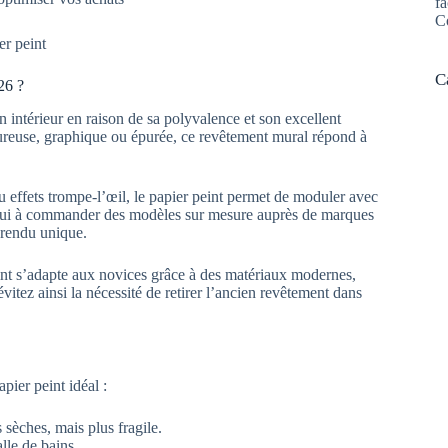
fa
C
er peint
C
26 ?
 intérieur en raison de sa polyvalence et son excellent
eureuse, graphique ou épurée, ce revêtement mural répond à
u effets trompe-l’œil, le papier peint permet de moduler avec
d’hui à commander des modèles sur mesure auprès de marques
 rendu unique.
nt s’adapte aux novices grâce à des matériaux modernes,
itez ainsi la nécessité de retirer l’ancien revêtement dans
pier peint idéal :
 sèches, mais plus fragile.
alle de bains.