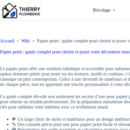
Passer
au
Bricolage
contenu
Accueil
Wiki
Papier peint : guide complet pour choisir et poser 
Papier peint : guide complet pour choisir et poser votre décoration mur
Le papier peint offre une solution esthétique et accessible pour métamo
option demeure prisée pour jouer sur les textures, motifs et couleurs, 
classique au plus contemporain. Grâce à une diversité de matériaux et d
de chaque pièce, tout en apportant une touche personnalisée à votre dé
Ce guide complet dévoile non seulement les secrets d’une pose papier pe
pour obtenir un résultat professionnel. De la préparation minutieuse des
clés pour sublimer votre intérieur avec ce revêtement mural.
🌟 Un large choix de styles et matériaux pour un design intérieu
🔧 Des conseils précis pour une pose papier peint facile et réussi
🧰 Présentation des outils essentiels et calculatrice pratique pour