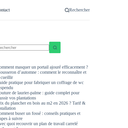
ntact
Rechercher
ucun
sultat
omment masquer un portail ajouré efficacement ?
ousseron d’automne : comment le reconnaître et
 cueillir
uide pratique pour fabriquer un coffrage de wc
uspendu
uture de laurier-palme : guide complet pour
ussir vos plantations
rix du plancher en bois au m2 en 2026 ? Tarif &
stallation
mment buser un fossé : conseils pratiques et
apes à suivre
ec quoi recouvrir un plan de travail carrelé