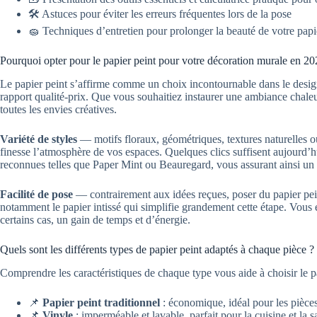
🛠 Astuces pour éviter les erreurs fréquentes lors de la pose
🧽 Techniques d’entretien pour prolonger la beauté de votre papi
Pourquoi opter pour le papier peint pour votre décoration murale en 20
Le papier peint s’affirme comme un choix incontournable dans le design
rapport qualité-prix. Que vous souhaitiez instaurer une ambiance chal
toutes les envies créatives.
Variété de styles
— motifs floraux, géométriques, textures naturelles o
finesse l’atmosphère de vos espaces. Quelques clics suffisent aujour
reconnues telles que Paper Mint ou Beauregard, vous assurant ainsi un
Facilité de pose
— contrairement aux idées reçues, poser du papier pei
notamment le papier intissé qui simplifie grandement cette étape. Vous év
certains cas, un gain de temps et d’énergie.
Quels sont les différents types de papier peint adaptés à chaque pièce ?
Comprendre les caractéristiques de chaque type vous aide à choisir le pa
📌
Papier peint traditionnel
: économique, idéal pour les pièces
📌
Vinyle
: imperméable et lavable, parfait pour la cuisine et la s