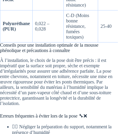
résistance)
éne
C-D (Moins
Con
bonne
parf
Polyuréthane
0,022 –
résistance,
25-40
com
(PUR)
0,028
fumées
noci
toxiques)
(MD
Conseils pour une installation optimale de la mousse
phénolique et précautions à connaître
À l’installation, le choix de la pose doit être précis : il est
impératif que la surface soit propre, sèche et exempte
d’irrégularités pour assurer une adhérence parfaite. La pose
entre chevrons, notamment en toiture, nécessite une mise en
œuvre rigoureuse pour éviter les ponts thermiques. Par
ailleurs, la sensibilité du matériau à l’humidité implique la
nécessité d’un pare-vapeur côté chaud et d’une sous-toiture
protectrice, garantissant la longévité et la durabilité de
l’isolation.
Erreurs fréquentes à éviter lors de la pose 🔧❌
🙅‍♂️ Négliger la préparation du support, notamment la
présence d’humidité