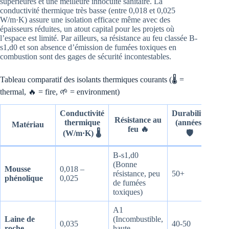
supérieures et une meilleure innocuité sanitaire. La
conductivité thermique très basse (entre 0,018 et 0,025
W/m·K) assure une isolation efficace même avec des
épaisseurs réduites, un atout capital pour les projets où
l’espace est limité. Par ailleurs, sa résistance au feu classée B-
s1,d0 et son absence d’émission de fumées toxiques en
combustion sont des gages de sécurité incontestables.
Tableau comparatif des isolants thermiques courants (🌡️ =
thermal, 🔥 = fire, 🌱 = environment)
Conductivité
Durabilité
I
Résistance au
thermique
(années)
Matériau
éco
feu 🔥
(W/m·K) 🌡️
🛡️
B-s1,d0
Amé
(Bonne
Mousse
0,018 –
effo
résistance, peu
50+
phénolique
0,025
rec
de fumées
en 
toxiques)
A1
Moi
Laine de
(Incombustible,
éco
0,035
40-50
roche
haute
pro