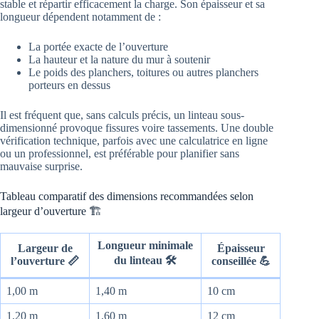
stable et répartir efficacement la charge. Son épaisseur et sa
longueur dépendent notamment de :
La portée exacte de l’ouverture
La hauteur et la nature du mur à soutenir
Le poids des planchers, toitures ou autres planchers
porteurs en dessus
Il est fréquent que, sans calculs précis, un linteau sous-
dimensionné provoque fissures voire tassements. Une double
vérification technique, parfois avec une calculatrice en ligne
ou un professionnel, est préférable pour planifier sans
mauvaise surprise.
Tableau comparatif des dimensions recommandées selon
largeur d’ouverture 🏗️
Longueur minimale
Largeur de
Épaisseur
du linteau 🛠️
l’ouverture 📏
conseillée 💪
1,00 m
1,40 m
10 cm
1,20 m
1,60 m
12 cm