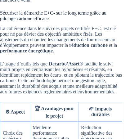
Sécuriser la démarche E+C- sur le long terme grâce au
pilotage carbone efficace
La cohérence dans le suivi des projets certifiés E+C- est clé
pour ne pas dévier des objectifs ambitieux fixés. Les
ajustements du chantier, les changements de fournisseurs ou
d’équipements peuvent impacter la
réduction carbone
et la
performance énergétique
.
L’usage d’outils tels que
Decarbo’Asset®
facilite le suivi
multi-projets en centralisant les hypothèses et résultats, en
identifiant rapidement les écarts, et en pilotant la trajectoire bas
carbone. Cette méthodologie permet une gestion agile,
assurant la durabilité des acquis et une meilleure adaptabilité
aux futures exigences réglementaires et environnementales.
🏆 Avantages pour
🌱 Impacts
⚙️ Aspect
durables
le projet
Meilleure
Réduction
Choix des
performance
significative des
matériaux
thermique et faible
émissions sur le