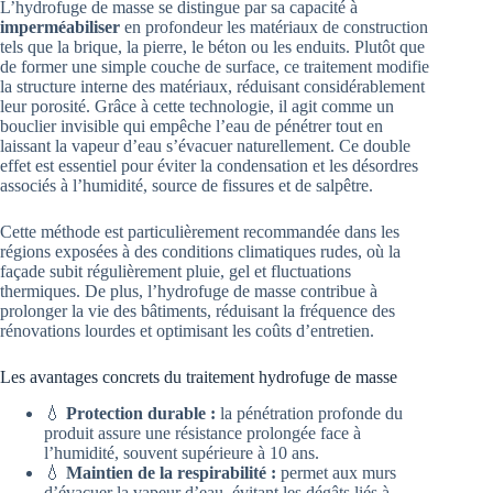
L’hydrofuge de masse se distingue par sa capacité à
imperméabiliser
en profondeur les matériaux de construction
tels que la brique, la pierre, le béton ou les enduits. Plutôt que
de former une simple couche de surface, ce traitement modifie
la structure interne des matériaux, réduisant considérablement
leur porosité. Grâce à cette technologie, il agit comme un
bouclier invisible qui empêche l’eau de pénétrer tout en
laissant la vapeur d’eau s’évacuer naturellement. Ce double
effet est essentiel pour éviter la condensation et les désordres
associés à l’humidité, source de fissures et de salpêtre.
Cette méthode est particulièrement recommandée dans les
régions exposées à des conditions climatiques rudes, où la
façade subit régulièrement pluie, gel et fluctuations
thermiques. De plus, l’hydrofuge de masse contribue à
prolonger la vie des bâtiments, réduisant la fréquence des
rénovations lourdes et optimisant les coûts d’entretien.
Les avantages concrets du traitement hydrofuge de masse
💧
Protection durable :
la pénétration profonde du
produit assure une résistance prolongée face à
l’humidité, souvent supérieure à 10 ans.
💧
Maintien de la respirabilité :
permet aux murs
d’évacuer la vapeur d’eau, évitant les dégâts liés à