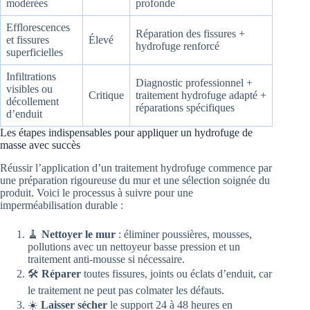
modérées
profonde
Efflorescences
Réparation des fissures +
et fissures
Élevé
hydrofuge renforcé
superficielles
Infiltrations
Diagnostic professionnel +
visibles ou
Critique
traitement hydrofuge adapté +
décollement
réparations spécifiques
d’enduit
Les étapes indispensables pour appliquer un hydrofuge de
masse avec succès
Réussir l’application d’un traitement hydrofuge commence par
une préparation rigoureuse du mur et une sélection soignée du
produit. Voici le processus à suivre pour une
imperméabilisation durable :
🧹
Nettoyer le mur
: éliminer poussières, mousses,
pollutions avec un nettoyeur basse pression et un
traitement anti-mousse si nécessaire.
🛠️
Réparer
toutes fissures, joints ou éclats d’enduit, car
le traitement ne peut pas colmater les défauts.
☀️
Laisser sécher
le support 24 à 48 heures en