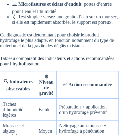
🕳️
Microfissures et éclats d’enduit
, portes d’entrée
pour l’eau et l’humidité.
💧 Test simple : versez une goutte d’eau sur un mur sec,
si elle est rapidement absorbée, le support est poreux.
Ce diagnostic est déterminant pour choisir le produit
hydrofuge le plus adapté, en fonction notamment du type de
matériau et de la gravité des dégâts existants.
Tableau comparatif des indicateurs et actions recommandées
pour l’hydrofugation
⚙️
🔍 Indicateurs
Niveau
✅ Action recommandée
de
observables
gravité
Taches
Préparation + application
d’humidité
Faible
d’un hydrofuge préventif
légères
Mousses et
Nettoyage anti-mousse +
algues
Moyen
hydrofuge à pénétration