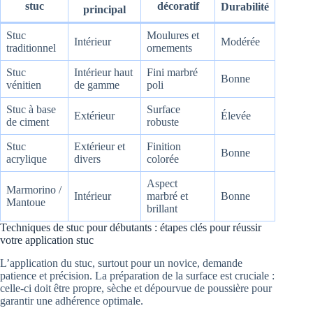
stuc
décoratif
Durabilité
principal
Stuc
Moulures et
Intérieur
Modérée
traditionnel
ornements
Stuc
Intérieur haut
Fini marbré
Bonne
vénitien
de gamme
poli
Stuc à base
Surface
Extérieur
Élevée
de ciment
robuste
Stuc
Extérieur et
Finition
Bonne
acrylique
divers
colorée
Aspect
Marmorino /
Intérieur
marbré et
Bonne
Mantoue
brillant
Techniques de stuc pour débutants : étapes clés pour réussir
votre application stuc
L’application du stuc, surtout pour un novice, demande
patience et précision. La préparation de la surface est cruciale :
celle-ci doit être propre, sèche et dépourvue de poussière pour
garantir une adhérence optimale.