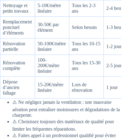
Nettoyage et
5-10€/mètre
Tous les 2-3
2-4 heures
petits travaux
linéaire
ans
Remplacement
30-50€ par
ponctuel
Selon besoin
1-3 heures
élément
d’éléments
Rénovation
50-100€/mètre
Tous les 10-15
1-2 jours
partielle
linéaire
ans
100-
Rénovation
Tous les 15-30
200€/mètre
2-5 jours
complète
ans
linéaire
Dépose
15-20€/mètre
Lors de
d’ancien
1 jour
linéaire
rénovation
faîtage
⚠️ Ne négligez jamais la ventilation : une mauvaise
aération peut entraîner moisissures et dégradations de la
charpente.
⚠️ Choisissez toujours des matériaux de qualité pour
limiter les fréquentes réparations.
⚠️ Faites appel à un professionnel qualifié pour éviter