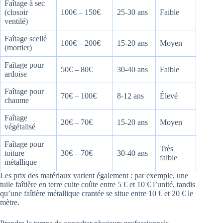
Faîtage à sec
(closoir
100€ – 150€
25-30 ans
Faible
ventilé)
Faîtage scellé
100€ – 200€
15-20 ans
Moyen
(mortier)
Faîtage pour
50€ – 80€
30-40 ans
Faible
ardoise
Faîtage pour
70€ – 100€
8-12 ans
Élevé
chaume
Faîtage
20€ – 70€
15-20 ans
Moyen
végétalisé
Faîtage pour
Très
toiture
30€ – 70€
30-40 ans
faible
métallique
Les prix des matériaux varient également : par exemple, une
tuile faîtière en terre cuite coûte entre 5 € et 10 € l’unité, tandis
qu’une faîtière métallique crantée se situe entre 10 € et 20 € le
mètre.