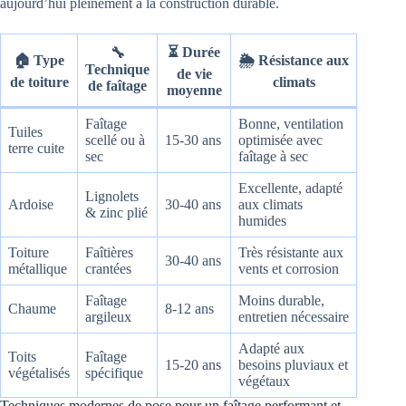
aujourd’hui pleinement à la construction durable.
⏳ Durée
🔧
🏠 Type
🌦️ Résistance aux
Technique
de vie
de toiture
climats
de faîtage
moyenne
Faîtage
Bonne, ventilation
Tuiles
scellé ou à
15-30 ans
optimisée avec
terre cuite
sec
faîtage à sec
Excellente, adapté
Lignolets
Ardoise
30-40 ans
aux climats
& zinc plié
humides
Toiture
Faîtières
Très résistante aux
30-40 ans
métallique
crantées
vents et corrosion
Faîtage
Moins durable,
Chaume
8-12 ans
argileux
entretien nécessaire
Adapté aux
Toits
Faîtage
15-20 ans
besoins pluviaux et
végétalisés
spécifique
végétaux
Techniques modernes de pose pour un faîtage performant et