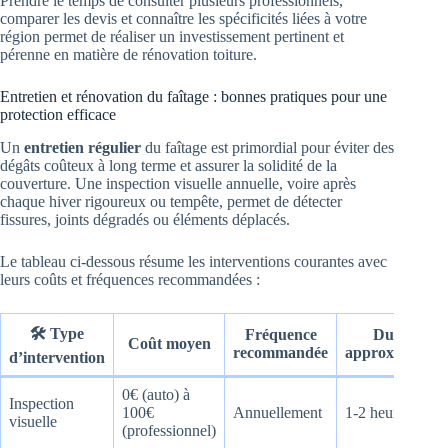
Prendre le temps de consulter plusieurs professionnels,
comparer les devis et connaître les spécificités liées à votre
région permet de réaliser un investissement pertinent et
pérenne en matière de rénovation toiture.
Entretien et rénovation du faîtage : bonnes pratiques pour une
protection efficace
Un
entretien régulier
du faîtage est primordial pour éviter des
dégâts coûteux à long terme et assurer la solidité de la
couverture. Une inspection visuelle annuelle, voire après
chaque hiver rigoureux ou tempête, permet de détecter
fissures, joints dégradés ou éléments déplacés.
Le tableau ci-dessous résume les interventions courantes avec
leurs coûts et fréquences recommandées :
🛠️ Type
Fréquence
Durée
Coût moyen
recommandée
approximative
d’intervention
0€ (auto) à
Inspection
100€
Annuellement
1-2 heures
visuelle
(professionnel)