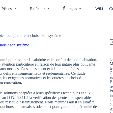
Pièces
Extérieur
Énergies
Wiki
Co
ien comprendre et choisir son système
hoisir son système
A
ré
C
tral pour assurer la salubrité et le confort de toute habitation.
M
attention particulière en raison de leur nature plus polluante
le
 aux normes d’assainissement et à la durabilité des
G
ux défis environnementaux et réglementaires. Ce guide
s
es exigences normatives et les critères de choix d’un
Bo
 en rénovation.
ré
P
 solutions adaptées à leurs spécificités techniques et aux
in
es au DTU 60.11 à la vérification des pentes indispensables
Co
 du réseau d’assainissement. Nous mettrons aussi en lumière
ét
 bouchons et mauvaises odeurs, et pour garantir la pérennité de
Av