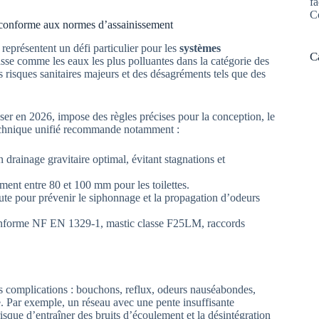
fa
C
conforme aux normes d’assainissement
représentent un défi particulier pour les
systèmes
C
asse comme les eaux les plus polluantes dans la catégorie des
 risques sanitaires majeurs et des désagréments tels que des
ser en 2026, impose des règles précises pour la conception, le
echnique unifié recommande notamment :
 drainage gravitaire optimal, évitant stagnations et
ment entre 80 et 100 mm pour les toilettes.
ute pour prévenir le siphonnage et la propagation d’odeurs
conforme NF EN 1329-1, mastic classe F25LM, raccords
complications : bouchons, reflux, odeurs nauséabondes,
e. Par exemple, un réseau avec une pente insuffisante
isque d’entraîner des bruits d’écoulement et la désintégration