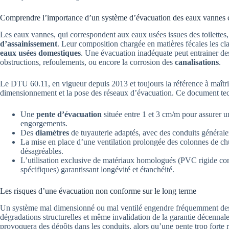
Comprendre l’importance d’un système d’évacuation des eaux vannes 
Les eaux vannes, qui correspondent aux eaux usées issues des toilettes, 
d’assainissement
. Leur composition chargée en matières fécales les cl
eaux usées domestiques
. Une évacuation inadéquate peut entrainer des
obstructions, refoulements, ou encore la corrosion des
canalisations
.
Le DTU 60.11, en vigueur depuis 2013 et toujours la référence à maîtri
dimensionnement et la pose des réseaux d’évacuation. Ce document t
Une
pente d’évacuation
située entre 1 et 3 cm/m pour assurer un
engorgements.
Des
diamètres
de tuyauterie adaptés, avec des conduits générale
La mise en place d’une ventilation prolongée des colonnes de ch
désagréables.
L’utilisation exclusive de matériaux homologués (PVC rigide 
spécifiques) garantissant longévité et étanchéité.
Les risques d’une évacuation non conforme sur le long terme
Un système mal dimensionné ou mal ventilé engendre fréquemment des 
dégradations structurelles et même invalidation de la garantie décennal
provoquera des dépôts dans les conduits, alors qu’une pente trop forte r