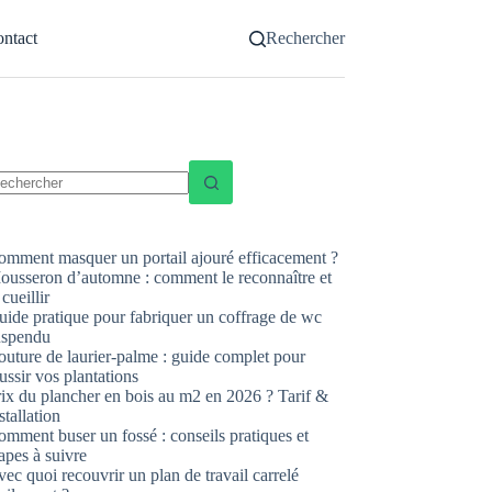
ntact
Rechercher
ucun
sultat
omment masquer un portail ajouré efficacement ?
ousseron d’automne : comment le reconnaître et
 cueillir
uide pratique pour fabriquer un coffrage de wc
uspendu
uture de laurier-palme : guide complet pour
ussir vos plantations
rix du plancher en bois au m2 en 2026 ? Tarif &
stallation
mment buser un fossé : conseils pratiques et
apes à suivre
ec quoi recouvrir un plan de travail carrelé