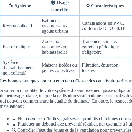
🏘️
Usage
🔧
Système
⚙️
Caractéristiques
conseillé
Bâtiments
Canalisations en PVC,
Réseau collectif
raccordés aux
conformité DTU 60.11
égouts urbains
Zones non
Traitement sur site,
Fosse septique
raccordées ou
entretien périodique
habitats isolés
obligatoire
Système
Maisons isolées ou
Filtration, épuration
d’assainissement
petites collectives
locales
non collectif
Les bonnes pratiques pour un entretien efficace des canalisations d’ea
Assurer la durabilité de votre système d’assainissement passe obligato
de nettoyage adapté, tel que la réalisation systématique de contrôles de
qui peuvent compromettre la qualité du drainage. En outre, le respect d
installations :
🚿 Ne pas verser d’huiles, graisses ou produits chimiques corrosif
🧹 Pratiquer un débouchage préventif régulier, par exemple à l’
🔍 Contrôler l’état des joints et de la ventilation pour prévenir l