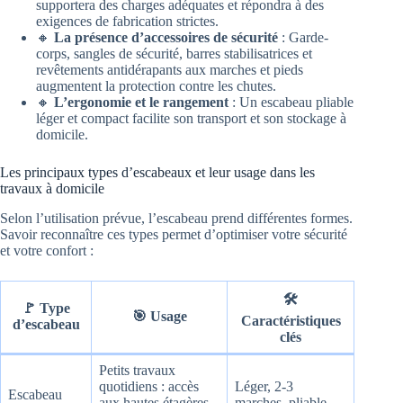
supportera des charges adéquates et répondra à des
exigences de fabrication strictes.
🔸
La présence d’accessoires de sécurité
: Garde-
corps, sangles de sécurité, barres stabilisatrices et
revêtements antidérapants aux marches et pieds
augmentent la protection contre les chutes.
🔸
L’ergonomie et le rangement
: Un escabeau pliable
léger et compact facilite son transport et son stockage à
domicile.
Les principaux types d’escabeaux et leur usage dans les
travaux à domicile
Selon l’utilisation prévue, l’escabeau prend différentes formes.
Savoir reconnaître ces types permet d’optimiser votre sécurité
et votre confort :
🛠️
🚩
Type
🎯
Usage
Caractéristiques
d’escabeau
clés
Petits travaux
quotidiens : accès
Léger, 2-3
Escabeau
aux hautes étagères,
marches, pliable,