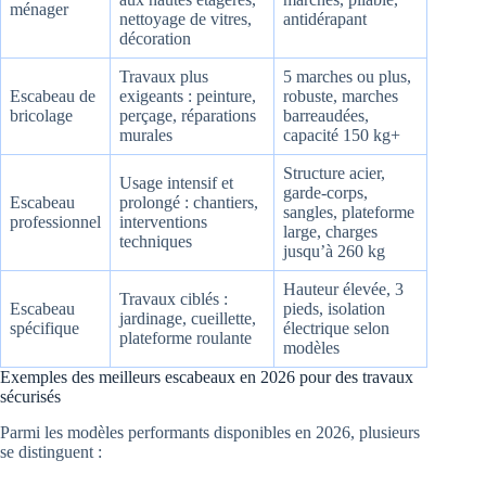
ménager
nettoyage de vitres,
antidérapant
décoration
Travaux plus
5 marches ou plus,
Escabeau de
exigeants : peinture,
robuste, marches
bricolage
perçage, réparations
barreaudées,
murales
capacité 150 kg+
Structure acier,
Usage intensif et
garde-corps,
Escabeau
prolongé : chantiers,
sangles, plateforme
professionnel
interventions
large, charges
techniques
jusqu’à 260 kg
Hauteur élevée, 3
Travaux ciblés :
Escabeau
pieds, isolation
jardinage, cueillette,
spécifique
électrique selon
plateforme roulante
modèles
Exemples des meilleurs escabeaux en 2026 pour des travaux
sécurisés
Parmi les modèles performants disponibles en 2026, plusieurs
se distinguent :