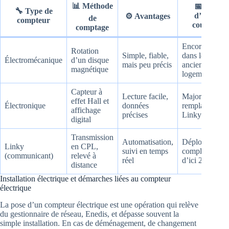
📊
Méthode
📅
Date
🔧
Type de
d’usage
⚙️
Avantages
de
compteur
courante
comptage
Encore présen
Rotation
Simple, fiable,
dans les
Électromécanique
d’un disque
mais peu précis
anciens
magnétique
logements
Capteur à
Lecture facile,
Majoritaireme
effet Hall et
Électronique
données
remplacé par
affichage
précises
Linky
digital
Transmission
Automatisation,
Déploiement
Linky
en CPL,
suivi en temps
complet prévu
(communicant)
relevé à
réel
d’ici 2026
distance
Installation électrique et démarches liées au compteur
électrique
La pose d’un compteur électrique est une opération qui relève
du gestionnaire de réseau, Enedis, et dépasse souvent la
simple installation. En cas de déménagement, de changement